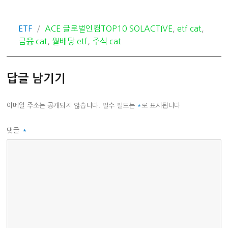
카
태
ETF
ACE 글로벌인컴TOP10 SOLACTIVE
,
etf cat
,
테
그
금융 cat
,
월배당 etf
,
주식 cat
고
리
답글 남기기
이메일 주소는 공개되지 않습니다.
필수 필드는
*
로 표시됩니다
댓글
*