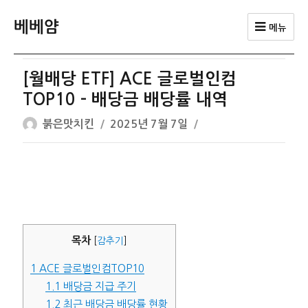
베베얌
메뉴
[월배당 ETF] ACE 글로벌인컴
TOP10 – 배당금 배당률 내역
글
작
붉은맛치킨
2025년 7월 7일
쓴
성
이
일
자
목차
[
감추기
]
1
ACE 글로벌인컴TOP10
1.1
배당금 지급 주기
1.2
최근 배당금 배당률 현황