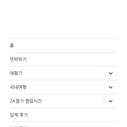
홈
연락하기
하
체험기
위
메
뉴
하
국내여행
확
위
장
메
뉴
하
24절기 절입시간
확
위
장
메
뉴
실제 후기
확
장