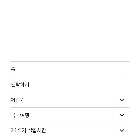
홈
연락하기
하
체험기
위
메
뉴
하
국내여행
확
위
장
메
뉴
하
24절기 절입시간
확
위
장
메