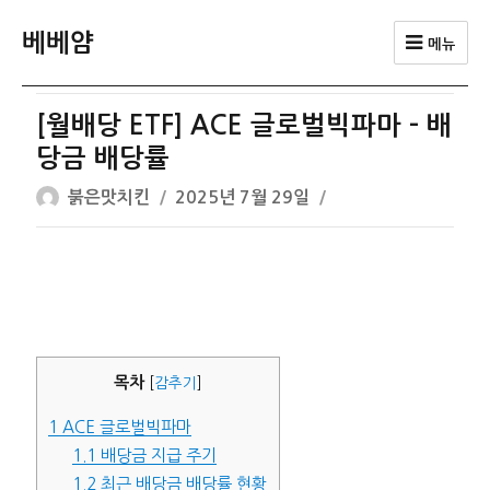
베베얌
메뉴
[월배당 ETF] ACE 글로벌빅파마 – 배
당금 배당률
글
작
붉은맛치킨
2025년 7월 29일
쓴
성
이
일
자
목차
[
감추기
]
1
ACE 글로벌빅파마
1.1
배당금 지급 주기
1.2
최근 배당금 배당률 현황