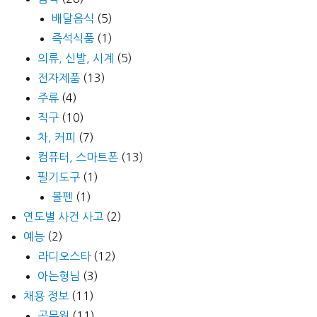
배달음식
(5)
즉석식품
(1)
의류, 신발, 시계
(5)
전자제품
(13)
주류
(4)
직구
(10)
차, 커피
(7)
컴퓨터, 스마트폰
(13)
필기도구
(1)
볼펜
(1)
연도별 사건 사고
(2)
예능
(2)
라디오스타
(12)
아는형님
(3)
채용 정보
(11)
공무원
(11)