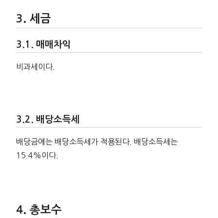
세금
매매차익
비과세이다.
배당소득세
배당금에는 배당소득세가 적용된다. 배당소득세는
15.4%이다.
총보수