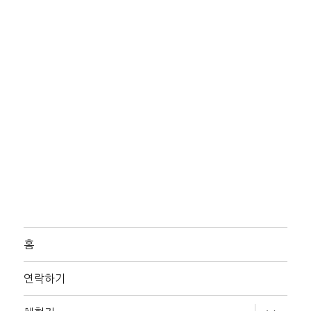
홈
연락하기
하