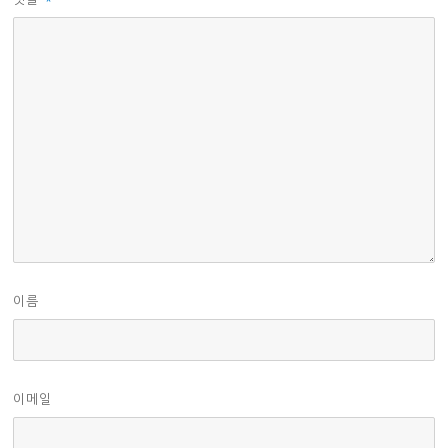
이름
이메일