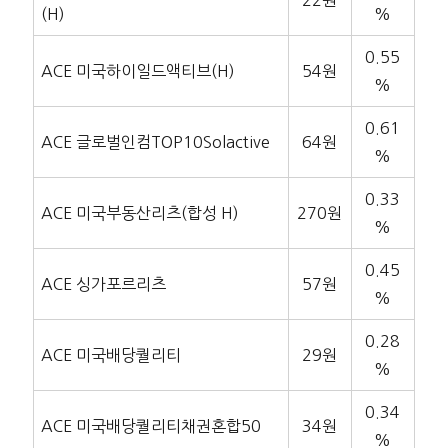
22원
(H)
%
0.55
ACE 미국하이일드액티브(H)
54원
%
0.61
ACE 글로벌인컴TOP10Solactive
64원
%
0.33
ACE 미국부동산리츠(합성 H)
270원
%
0.45
ACE 싱가포르리츠
57원
%
0.28
ACE 미국배당퀄리티
29원
%
0.34
ACE 미국배당퀄리티채권혼합50
34원
%