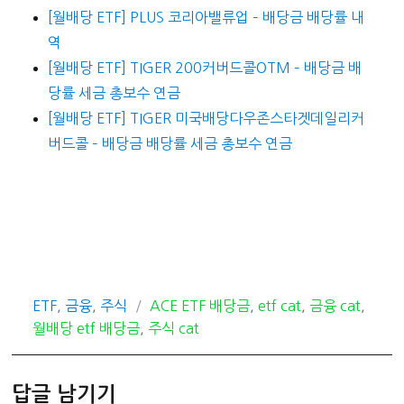
[월배당 ETF] PLUS 코리아밸류업 – 배당금 배당률 내
역
[월배당 ETF] TIGER 200커버드콜OTM – 배당금 배
당률 세금 총보수 연금
[월배당 ETF] TIGER 미국배당다우존스타겟데일리커
버드콜 – 배당금 배당률 세금 총보수 연금
카
태
ETF
,
금융
,
주식
ACE ETF 배당금
,
etf cat
,
금융 cat
,
테
그
월배당 etf 배당금
,
주식 cat
고
리
답글 남기기