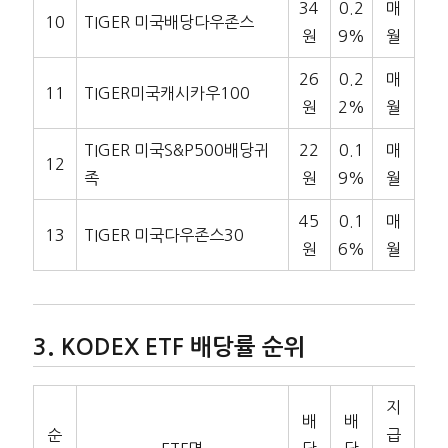
34
0.2
매
10
TIGER 미국배당다우존스
원
9%
월
26
0.2
매
11
TIGER미국캐시카우100
원
2%
월
TIGER 미국S&P500배당귀
22
0.1
매
12
족
원
9%
월
45
0.1
매
13
TIGER 미국다우존스30
원
6%
월
KODEX ETF 배당률 순위
지
배
배
순
급