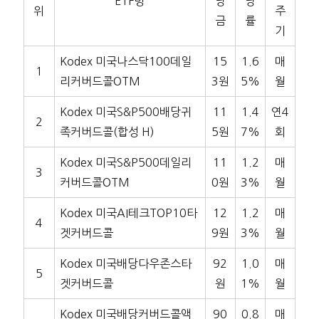
ETF명
당
당
위
주
금
률
기
Kodex 미국나스닥100데일
15
1.6
매
1
리커버드콜OTM
3원
5%
월
Kodex 미국S&P500배당귀
11
1.4
연4
2
족커버드콜(합성 H)
5원
7%
회
Kodex 미국S&P500데일리
11
1.2
매
3
커버드콜OTM
0원
3%
월
Kodex 미국AI테크TOP10타
12
1.2
매
4
겟커버드콜
9원
3%
월
Kodex 미국배당다우존스타
92
1.0
매
5
겟커버드콜
원
1%
월
Kodex 미국배당커버드콜액
90
0.8
매