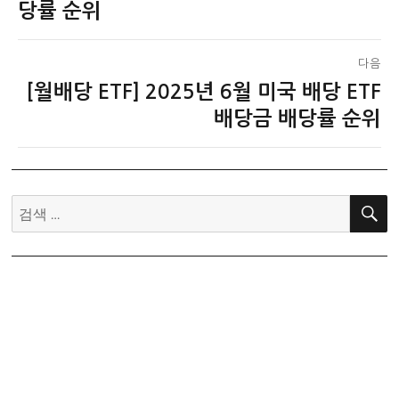
전
당률 순위
색
글:
다음
[월배당 ETF] 2025년 6월 미국 배당 ETF
다
음
배당금 배당률 순위
글:
검
색: