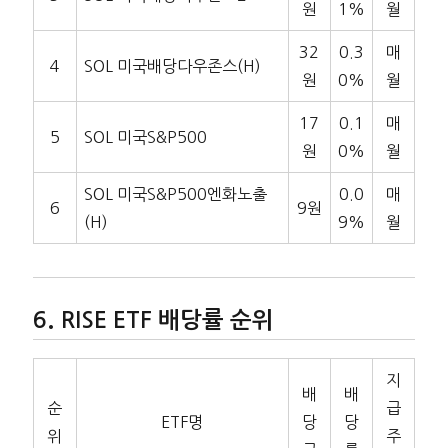
원
1%
월
32
0.3
매
4
SOL 미국배당다우존스(H)
원
0%
월
17
0.1
매
5
SOL 미국S&P500
원
0%
월
SOL 미국S&P500엔화노출
0.0
매
6
9원
(H)
9%
월
RISE ETF 배당률 순위
지
배
배
순
급
ETF명
당
당
위
주