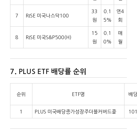
33
0.1
연4
7
RISE 미국나스닥100
원
5%
회
15
0.1
매
8
RISE 미국S&P500(H)
원
0%
월
PLUS ETF 배당률 순위
순위
ETF명
배
1
PLUS 미국배당중가성장주더블커버드콜
10