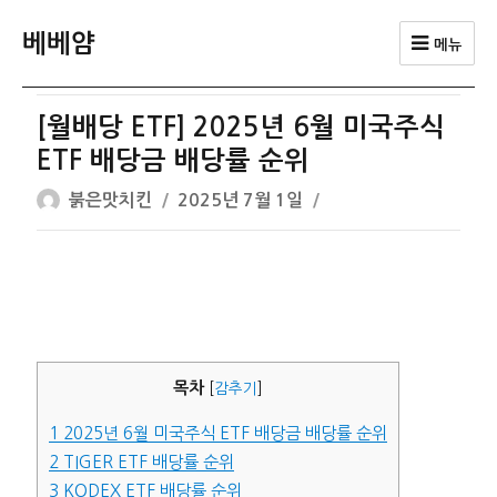
베베얌
메뉴
[월배당 ETF] 2025년 6월 미국주식
ETF 배당금 배당률 순위
글
작
붉은맛치킨
2025년 7월 1일
쓴
성
이
일
자
목차
[
감추기
]
1
2025년 6월 미국주식 ETF 배당금 배당률 순위
2
TIGER ETF 배당률 순위
3
KODEX ETF 배당률 순위