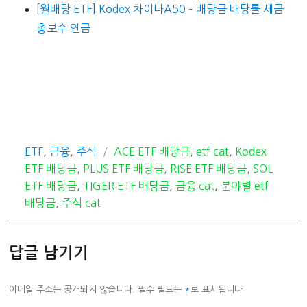
[월배당 ETF] Kodex 차이나A50 – 배당금 배당률 세금
총보수 연금
카
태
ETF
,
금융
,
주식
ACE ETF 배당금
,
etf cat
,
Kodex
테
그
ETF 배당금
,
PLUS ETF 배당금
,
RISE ETF 배당금
,
SOL
고
ETF 배당금
,
TIGER ETF 배당금
,
금융 cat
,
분야별 etf
리
배당금
,
주식 cat
답글 남기기
이메일 주소는 공개되지 않습니다.
필수 필드는
*
로 표시됩니다