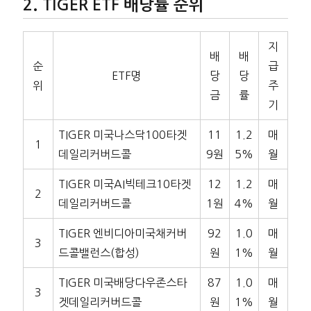
TIGER ETF 배당률 순위
지
배
배
순
급
ETF명
당
당
위
주
금
률
기
TIGER 미국나스닥100타겟
11
1.2
매
1
데일리커버드콜
9원
5%
월
TIGER 미국AI빅테크10타겟
12
1.2
매
2
데일리커버드콜
1원
4%
월
TIGER 엔비디아미국채커버
92
1.0
매
3
드콜밸런스(합성)
원
1%
월
TIGER 미국배당다우존스타
87
1.0
매
3
겟데일리커버드콜
원
1%
월