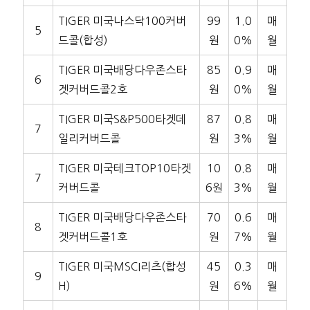
TIGER 미국나스닥100커버
99
1.0
매
5
드콜(합성)
원
0%
월
TIGER 미국배당다우존스타
85
0.9
매
6
겟커버드콜2호
원
0%
월
TIGER 미국S&P500타겟데
87
0.8
매
7
일리커버드콜
원
3%
월
TIGER 미국테크TOP10타겟
10
0.8
매
7
커버드콜
6원
3%
월
TIGER 미국배당다우존스타
70
0.6
매
8
겟커버드콜1호
원
7%
월
TIGER 미국MSCI리츠(합성
45
0.3
매
9
H)
원
6%
월