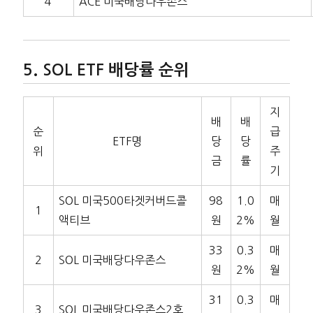
4
ACE 미국배당다우존스
SOL ETF 배당률 순위
지
배
배
순
급
ETF명
당
당
위
주
금
률
기
SOL 미국500타겟커버드콜
98
1.0
매
1
액티브
원
2%
월
33
0.3
매
2
SOL 미국배당다우존스
원
2%
월
31
0.3
매
3
SOL 미국배당다우존스2호