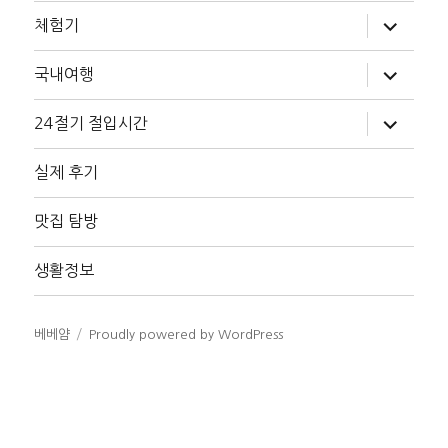
하
체험기
위
메
뉴
하
국내여행
확
위
장
메
뉴
하
24절기 절입시간
확
위
장
메
뉴
실제 후기
확
장
맛집 탐방
생활정보
베베얌
Proudly powered by WordPress