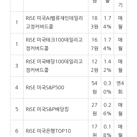
금
률
기
RISE 미국AI밸류체인데일리
18
1.7
매
1
고정커버드콜
3원
4%
월
RISE 미국테크100데일리고
16
1.7
매
1
정커버드콜
7원
4%
월
RISE 미국배당100데일리고
12
1.4
매
3
정커버드콜
2원
2%
월
54
0.3
연4
4
RISE 미국S&P500
원
0%
회
27
0.2
매
5
RISE 미국S&P배당킹
원
6%
월
17
0.1
매
6
RISE 미국은행TOP10
원
8%
월