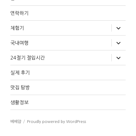
연락하기
하
체험기
위
메
뉴
하
국내여행
확
위
장
메
뉴
하
24절기 절입시간
확
위
장
메
뉴
실제 후기
확
장
맛집 탐방
생활정보
베베얌
Proudly powered by WordPress