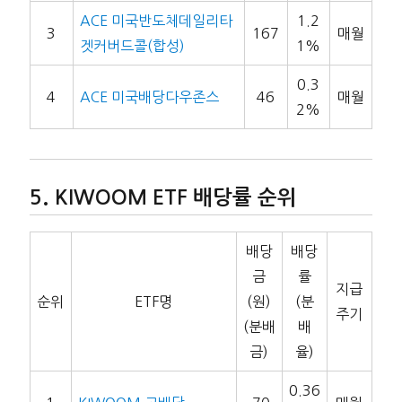
ACE 미국반도체데일리타
1.2
3
167
매월
겟커버드콜(합성)
1%
0.3
4
ACE 미국배당다우존스
46
매월
2%
KIWOOM ETF 배당률 순위
배당
배당
금
률
지급
순위
ETF명
(원)
(분
주기
(분배
배
금)
율)
0.36