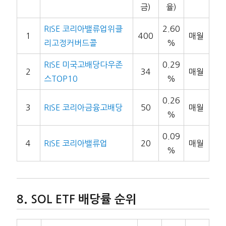
금)
율)
RISE 코리아밸류업위클
2.60
1
400
매월
리고정커버드콜
%
RISE 미국고배당다우존
0.29
2
34
매월
스TOP10
%
0.26
3
RISE 코리아금융고배당
50
매월
%
0.09
4
RISE 코리아밸류업
20
매월
%
SOL ETF 배당률 순위