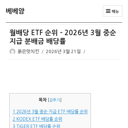
베베얌
메뉴
월배당 ETF 순위 – 2026년 3월 중순
지급 분배금 배당률
글
작
붉은맛치킨
2026년 3월 21일
쓴
성
이
일
자
목차
[
감추기
]
1
2026년 3월 중순 지급 ETF 배당률 순위
2
KODEX ETF 배당률 순위
3
TIGER ETF 배당률 순위