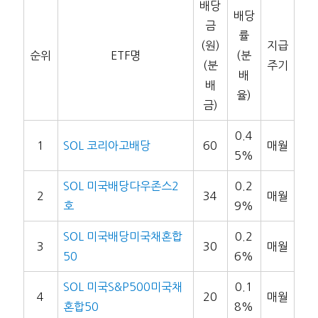
배당
배당
금
률
(원)
지급
순위
ETF명
(분
(분
주기
배
배
율)
금)
0.4
1
SOL 코리아고배당
60
매월
5%
SOL 미국배당다우존스2
0.2
2
34
매월
호
9%
SOL 미국배당미국채혼합
0.2
3
30
매월
50
6%
SOL 미국S&P500미국채
0.1
4
20
매월
혼합50
8%