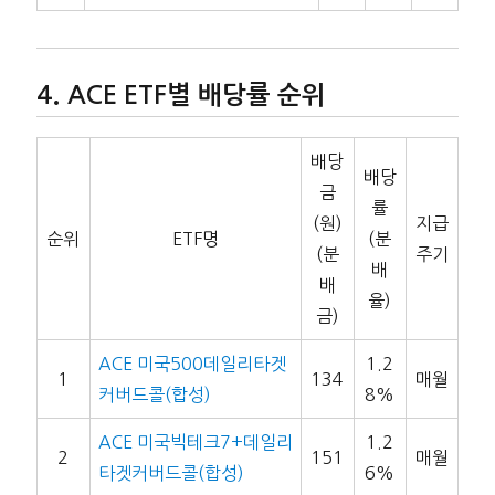
ACE ETF별 배당률 순위
배당
배당
금
률
(원)
지급
순위
ETF명
(분
(분
주기
배
배
율)
금)
ACE 미국500데일리타겟
1.2
1
134
매월
커버드콜(합성)
8%
ACE 미국빅테크7+데일리
1.2
2
151
매월
타겟커버드콜(합성)
6%