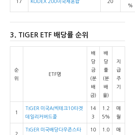
17
KODEX 200미국채혼합
20
%
TIGER ETF 배당률 순위
배
배
당
당
지
순
금
률
급
ETF명
위
(분
(분
주
배
배
기
금)
율)
TIGER 미국AI빅테크10타겟
14
1.2
매
1
데일리커버드콜
3
5%
월
TIGER 미국배당다우존스타
10
1.0
매
2