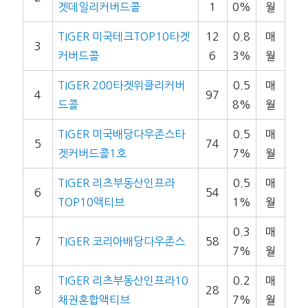
겟데일리커버드콜
1
0%
월
TIGER 미국테크TOP10타겟
12
0.8
매
3
커버드콜
6
3%
월
TIGER 200타겟위클리커버
0.5
매
4
97
드콜
8%
월
TIGER 미국배당다우존스타
0.5
매
5
74
겟커버드콜1호
7%
월
TIGER 리츠부동산인프라
0.5
매
6
54
TOP10액티브
1%
월
0.3
매
7
TIGER 코리아배당다우존스
58
7%
월
TIGER 리츠부동산인프라10
0.2
매
8
28
채권혼합액티브
7%
월