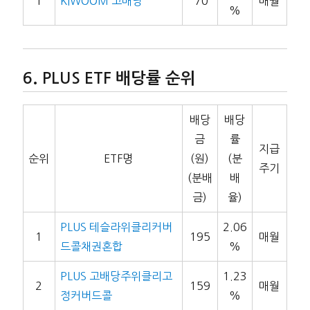
1
KIWOOM 고배당
70
매월
%
PLUS ETF 배당률 순위
배당
배당
금
률
지급
순위
ETF명
(원)
(분
주기
(분배
배
금)
율)
PLUS 테슬라위클리커버
2.06
1
195
매월
드콜채권혼합
%
PLUS 고배당주위클리고
1.23
2
159
매월
정커버드콜
%