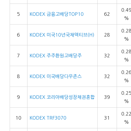
0.4
5
KODEX 금융고배당TOP10
62
%
0.2
6
KODEX 미국10년국채액티브(H)
28
%
0.2
7
KODEX 주주환원고배당주
32
%
0.2
8
KODEX 미국배당다우존스
32
%
0.2
9
KODEX 코리아배당성장채권혼합
39
%
0.2
10
KODEX TRF3070
31
%