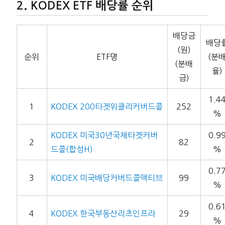
KODEX ETF 배당률 순위
배당금
배당
(원)
순위
ETF명
(분
(분배
율)
금)
1.4
1
KODEX 200타겟위클리커버드콜
252
%
KODEX 미국30년국채타겟커버
0.9
2
82
드콜(합성H)
%
0.7
3
KODEX 미국배당커버드콜액티브
99
%
0.6
4
KODEX 한국부동산리츠인프라
29
%