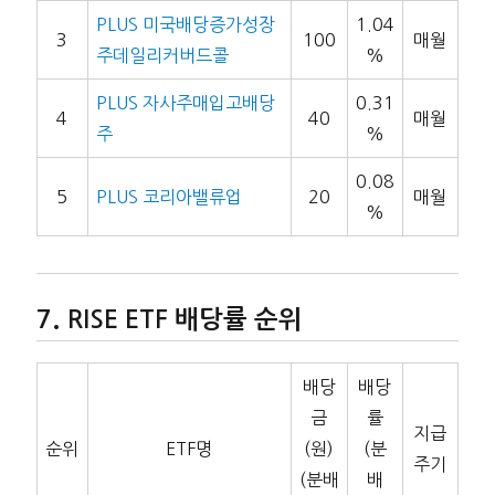
PLUS 미국배당증가성장
1.04
3
100
매월
주데일리커버드콜
%
PLUS 자사주매입고배당
0.31
4
40
매월
주
%
0.08
5
PLUS 코리아밸류업
20
매월
%
RISE ETF 배당률 순위
배당
배당
금
률
지급
순위
ETF명
(원)
(분
주기
(분배
배