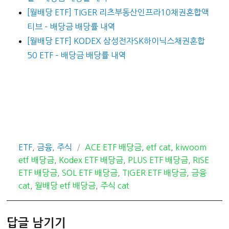
[월배당 ETF] TIGER 리츠부동산인프라10채권혼합액
티브 – 배당금 배당률 내역
[월배당 ETF] KODEX 삼성전자SK하이닉스채권혼합
50 ETF – 배당금 배당률 내역
카
태
ETF
,
금융
,
주식
ACE ETF 배당금
,
etf cat
,
kiwoom
테
그
etf 배당금
,
Kodex ETF 배당금
,
PLUS ETF 배당금
,
RISE
고
ETF 배당금
,
SOL ETF 배당금
,
TIGER ETF 배당금
,
금융
리
cat
,
월배당 etf 배당금
,
주식 cat
답글 남기기