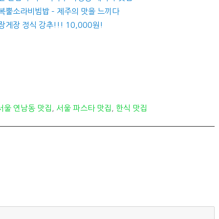
전복뿔소라비빔밥 – 제주의 맛을 느끼다
게장 정식 강추!!! 10,000원!
서울 연남동 맛집
,
서울 파스타 맛집
,
한식 맛집