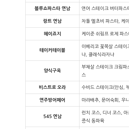
연어 스테이크 버터파스타
블루쇼파스타 연남
차돌 멜초비 파스타, 케이
랑트 연남
케이준 쉬림프 로제 파스
헤이죠지
이베리코 꽃목살 스테이크
테이커테이블
냐, 클래식라자냐
부채살 스테이크 크림파스
양식구옥
스
수비드 스테이크(안심, 
비스트로 오라
마라배추, 문어숙회, 우
연주방어페어
런치 코스, 디너 코스, 
545 연남
중식 동파육