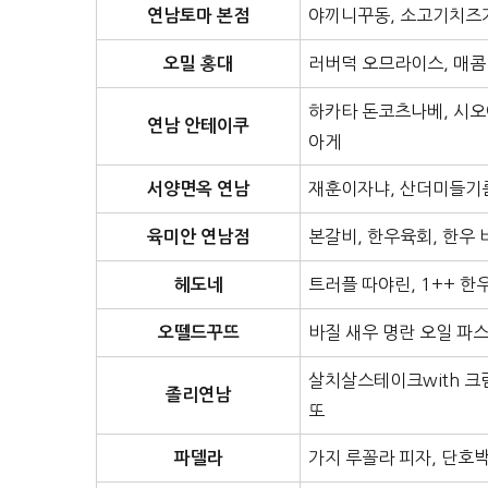
야끼니꾸동, 소고기치즈
연남토마 본점
러버덕 오므라이스, 매콤
오밀 홍대
하카타 돈코츠나베, 시오
연남 안테이쿠
아게
재훈이자냐, 산더미들기
서양면옥 연남
본갈비, 한우육회, 한우
육미안 연남점
트러플 따야린, 1++ 한
헤도네
바질 새우 명란 오일 파
오뗄드꾸뜨
살치살스테이크with 크
졸리연남
또
가지 루꼴라 피자, 단호박
파델라