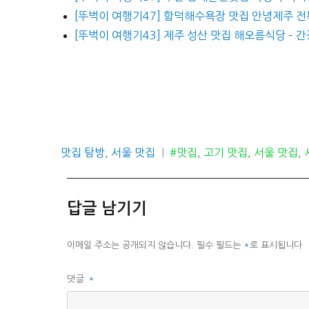
[뚜벅이 여행기47] 함덕해수욕장 맛집 안녕제주 
[뚜벅이 여행기43] 제주 성산 맛집 해오름식당 – 간장
카
태
맛집 탐방
,
서울 맛집
#맛집
,
고기 맛집
,
서울 맛집
,
테
그
고
리
답글 남기기
이메일 주소는 공개되지 않습니다.
필수 필드는
*
로 표시됩니다
댓글
*