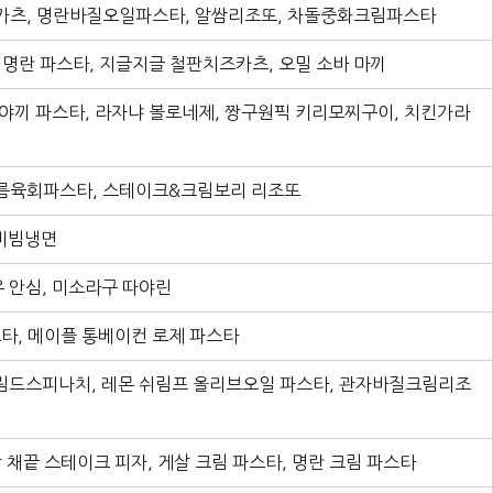
가츠, 명란바질오일파스타, 알쌈리조또, 차돌중화크림파스타
 명란 파스타, 지글지글 철판치즈카츠, 오밀 소바 마끼
야끼 파스타, 라자냐 볼로네제, 짱구원픽 키리모찌구이, 치킨가라
름육회파스타, 스테이크&크림보리 리조또
 비빔냉면
우 안심, 미소라구 따야린
스타, 메이플 통베이컨 로제 파스타
림드스피나치, 레몬 쉬림프 올리브오일 파스타, 관자바질크림리조
 채끝 스테이크 피자, 게살 크림 파스타, 명란 크림 파스타