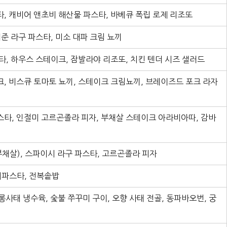
, 캐비어 앤초비 해산물 파스타, 바베큐 폭립 로제 리조또
준 라구 파스타, 미소 대파 크림 뇨끼
타, 하우스 스테이크, 잠발라야 리조또, 치킨 텐더 시즈 샐러드
, 비스큐 토마토 뇨끼, 스테이크 크림뇨끼, 브레이즈드 포크 라자
타, 인절미 고르곤졸라 피자, 부채살 스테이크 아라비아따, 감바
부채살), 스파이시 라구 파스타, 고르곤졸라 피자
니파스타, 전복솥밥
아롱사태 냉수육, 숯불 쭈꾸미 구이, 오향 사태 전골, 동파바오번, 궁