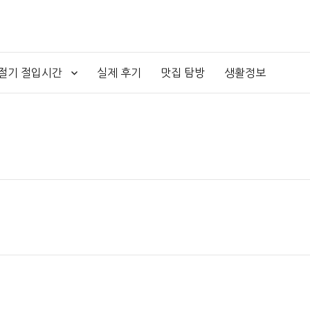
4절기 절입시간
실제 후기
맛집 탐방
생활정보