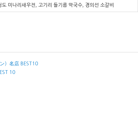
 청도 미나리새우전, 고기리 들기름 막국수, 경의선 소갈비
名店 BEST10
T 10