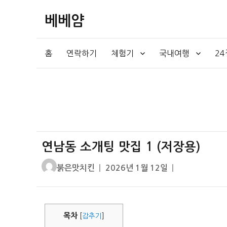
베베얌
홈
연락하기
체험기
국내여행
2
연남동 소개팅 맛집 1 (저장용)
글
작
붉은맛치킨
2026년 1월 12일
쓴
성
이
일
자
목차
[
감추기
]