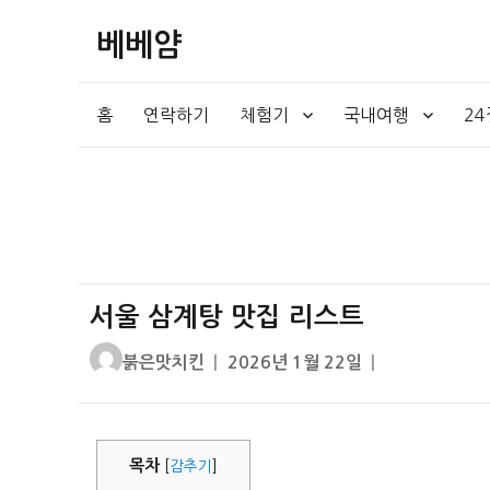
베베얌
홈
연락하기
체험기
국내여행
2
서울 삼계탕 맛집 리스트
글
작
붉은맛치킨
2026년 1월 22일
쓴
성
이
일
자
목차
[
감추기
]