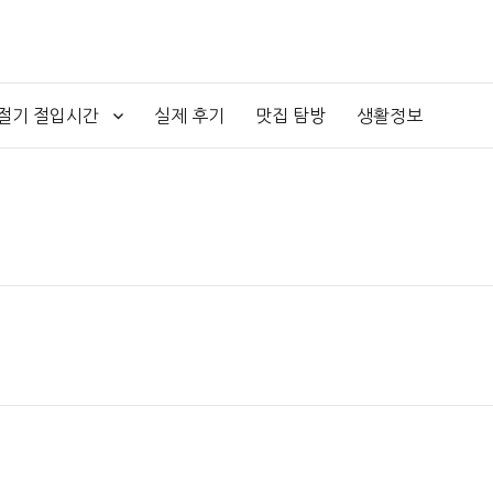
4절기 절입시간
실제 후기
맛집 탐방
생활정보