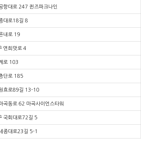
공항대로 247 퀸즈파크나인
종대로18길 8
른내로 19
 연희맛로 4
계로 103
충단로 185
원효로89길 13-10
마곡동로 62 마곡사이언스타워
 국회대로72길 5
세종대로23길 5-1