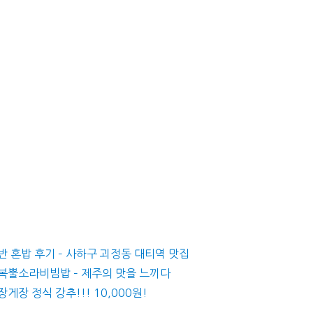
반 혼밥 후기 – 사하구 괴정동 대티역 맛집
전복뿔소라비빔밥 – 제주의 맛을 느끼다
게장 정식 강추!!! 10,000원!