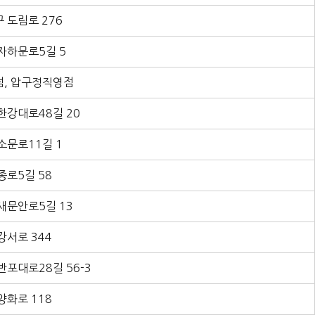
 도림로 276
자하문로5길 5
, 압구정직영점
한강대로48길 20
소문로11길 1
종로5길 58
새문안로5길 13
강서로 344
반포대로28길 56-3
양화로 118