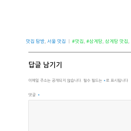
카
태
맛집 탐방
,
서울 맛집
#맛집
,
#삼계탕
,
삼계탕 맛집
,
테
그
고
리
답글 남기기
이메일 주소는 공개되지 않습니다.
필수 필드는
*
로 표시됩니다
댓글
*