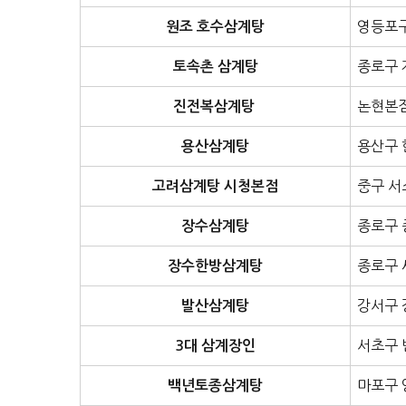
영등포구
원조 호수삼계탕
종로구 
토속촌 삼계탕
논현본점
진전복삼계탕
용산구 
용산삼계탕
중구 서
고려삼계탕 시청본점
종로구 
장수삼계탕
종로구 
장수한방삼계탕
강서구 
발산삼계탕
서초구 
3대 삼계장인
마포구 
백년토종삼계탕