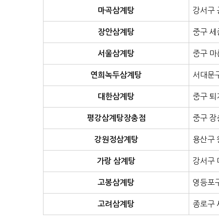
강서구 
마곡삼계탕
중구 세
장안삼계탕
중구 마
서울삼계탕
서대문구
연희녹두삼계탕
중구 퇴
대한삼계탕
중구 장
평강삼계탕장충점
용산구 
강원정삼계탕
강서구 
가랑 삼계탕
영등포구
고봉삼계탕
종로구 
고려삼계탕