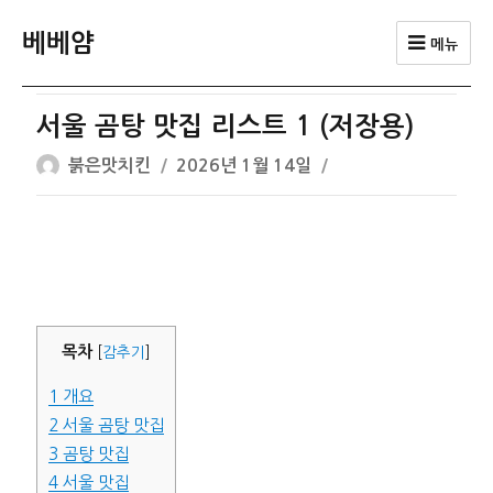
베베얌
메뉴
서울 곰탕 맛집 리스트 1 (저장용)
글
작
붉은맛치킨
2026년 1월 14일
쓴
성
이
일
자
목차
[
감추기
]
1
개요
2
서울 곰탕 맛집
3
곰탕 맛집
4
서울 맛집