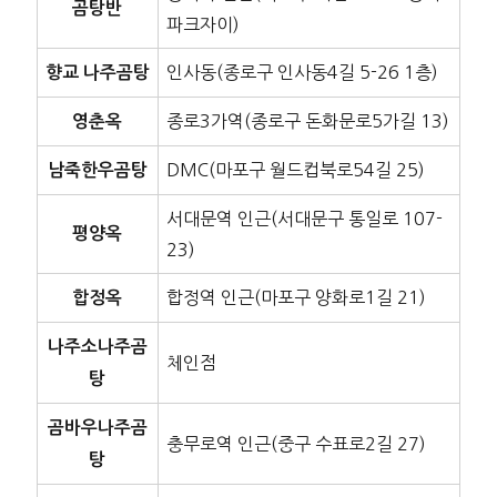
곰탕반
파크자이)
인사동(종로구 인사동4길 5-26 1층)
향교 나주곰탕
종로3가역(종로구 돈화문로5가길 13)
영춘옥
DMC(마포구 월드컵북로54길 25)
남죽한우곰탕
서대문역 인근(서대문구 통일로 107-
평양옥
23)
합정역 인근(마포구 양화로1길 21)
합정옥
나주소나주곰
체인점
탕
곰바우나주곰
충무로역 인근(중구 수표로2길 27)
탕