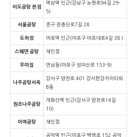
역삼역 인근(강남구 논현로94길 29-
이도곰탕 본점
5)
중구 장충단로7길 28
서울곰탕
마포역 인근(마포구 마포대로4길 38 )
도하정
체인점
스웨덴 곰탕
연남동(마포구 성미산로 153-9)
우미집
강서구 양천로 401 강서한강자이타워
나주곰탕서옥
B동
개화산역 인근(강서구 양천로14길
원조나주곰탕
10)
체인점
이여곰탕
공덕역 인근(마포구 백범로 152 공덕