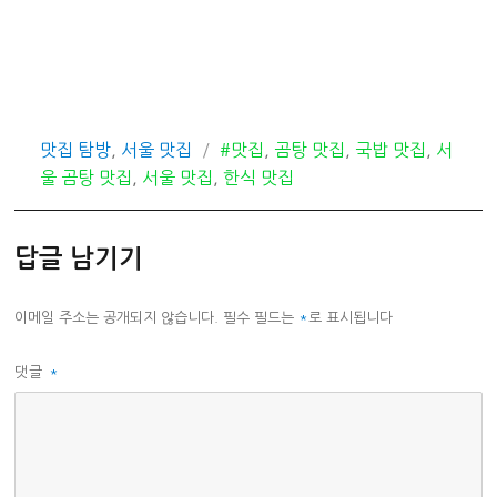
카
태
맛집 탐방
,
서울 맛집
#맛집
,
곰탕 맛집
,
국밥 맛집
,
서
테
그
울 곰탕 맛집
,
서울 맛집
,
한식 맛집
고
리
답글 남기기
이메일 주소는 공개되지 않습니다.
필수 필드는
*
로 표시됩니다
댓글
*