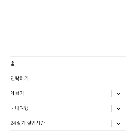
홈
연락하기
하
체험기
위
메
뉴
하
국내여행
확
위
장
메
뉴
하
24절기 절입시간
확
위
장
메