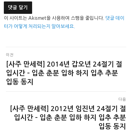
이 사이트는 Akismet을 사용하여 스팸을 줄입니다.
댓글 데이
터가 어떻게 처리되는지 알아보세요.
글
이전
[사주 만세력] 2014년 갑오년 24절기 절
이
탐
전
입시간 – 입춘 춘분 입하 하지 입추 추분
색
글:
입동 동지
다음
[사주 만세력] 2012년 임진년 24절기 절
다
음
입시간 – 입춘 춘분 입하 하지 입추 추분
글:
입동 동지