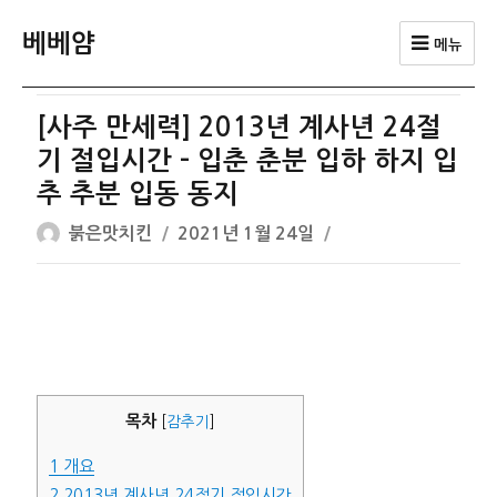
베베얌
메뉴
[사주 만세력] 2013년 계사년 24절
기 절입시간 – 입춘 춘분 입하 하지 입
추 추분 입동 동지
글
작
붉은맛치킨
2021년 1월 24일
쓴
성
이
일
자
목차
[
감추기
]
1
개요
2
2013년 계사년 24절기 절입시간