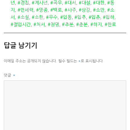
테
그
년
,
#경칩
,
#계사년
,
#곡우
,
#대서
,
#대설
,
#대한
,
#동
고
지
,
#만세력
,
#망종
,
#백로
,
#사주
,
#상강
,
#소만
,
#소
리
서
,
#소설
,
#소한
,
#우수
,
#입동
,
#입추
,
#입춘
,
#입하
,
#절입시간
,
#처서
,
#청명
,
#추분
,
#춘분
,
#하지
,
#한로
답글 남기기
이메일 주소는 공개되지 않습니다.
필수 필드는
*
로 표시됩니다
댓글
*