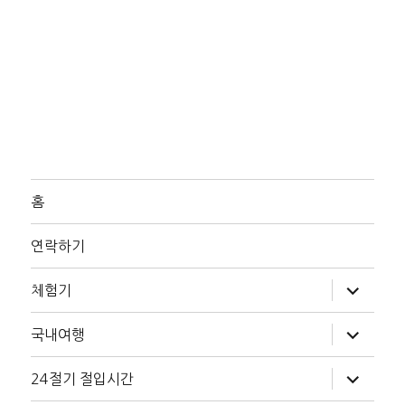
홈
연락하기
하
체험기
위
메
뉴
하
국내여행
확
위
장
메
뉴
하
24절기 절입시간
확
위
장
메