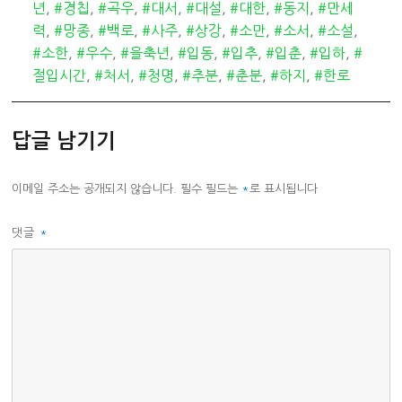
테
그
년
,
#경칩
,
#곡우
,
#대서
,
#대설
,
#대한
,
#동지
,
#만세
고
력
,
#망종
,
#백로
,
#사주
,
#상강
,
#소만
,
#소서
,
#소설
,
리
#소한
,
#우수
,
#을축년
,
#입동
,
#입추
,
#입춘
,
#입하
,
#
절입시간
,
#처서
,
#청명
,
#추분
,
#춘분
,
#하지
,
#한로
답글 남기기
이메일 주소는 공개되지 않습니다.
필수 필드는
*
로 표시됩니다
댓글
*