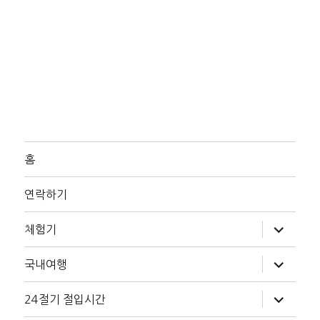
홈
연락하기
하
체험기
위
메
뉴
하
국내여행
확
위
장
메
뉴
하
24절기 절입시간
확
위
장
메