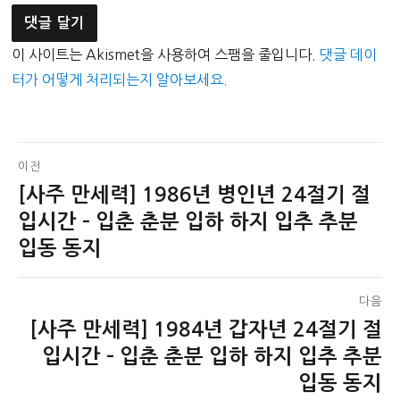
이 사이트는 Akismet을 사용하여 스팸을 줄입니다.
댓글 데이
터가 어떻게 처리되는지 알아보세요.
글
이전
[사주 만세력] 1986년 병인년 24절기 절
이
탐
전
입시간 – 입춘 춘분 입하 하지 입추 추분
색
글:
입동 동지
다음
[사주 만세력] 1984년 갑자년 24절기 절
다
음
입시간 – 입춘 춘분 입하 하지 입추 추분
글:
입동 동지