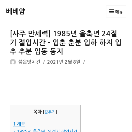
베베얌
메뉴
[사주 만세력] 1985년 을축년 24절
기 절입시간 – 입춘 춘분 입하 하지 입
추 추분 입동 동지
글
작
붉은맛치킨
2021년 2월 8일
쓴
성
이
일
자
목차
[
감추기
]
1
개요
2
1985년 을축년 24절기 절입시간