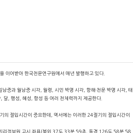
통을 이어받아 한국천문연구원에서 매년 발행하고 있다.
남중과 월남중 시각, 월령, 시민 박명 시각, 항해·천문 박명 시각, 태
 달, 행성, 혜성, 항성 등 여러 천체력까지 제공한다.
절기의 절입시간이 중요한데, 역서에는 이러한 24절기의 절입시간이
보원 고시 좌표(북위 37도 33분 59초, 동경 126도 58분 58