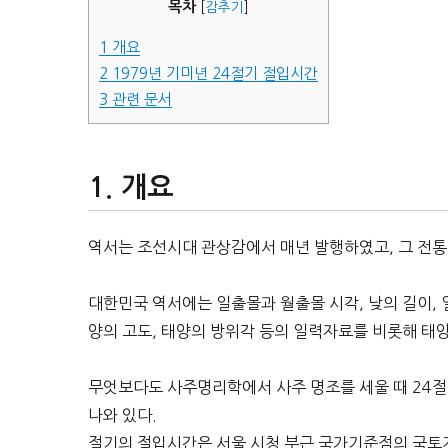
목차
[
감추기
]
1
개요
2
1979년 기미년 24절기 절입시간
3
관련 문서
개요
역서는 조선시대 관상감에서 매년 발행하였고, 그 전
대한민국 역서에는 일출몰과 월출몰 시각, 낮의 길이, 일
양의 고도, 태양의 방위각 등의 일력자료를 비롯해 태양,
무엇보다도 사주명리학에서 사주 명조를 세울 때 24
나와 있다.
절기의 절입시간은 서울 시청 부근 국가기준점의 국토지리정