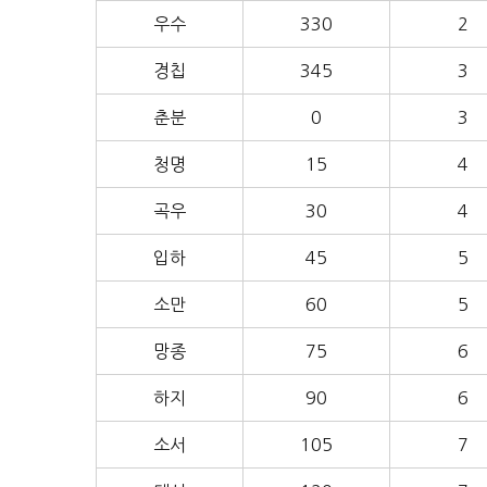
우수
330
2
경칩
345
3
춘분
0
3
청명
15
4
곡우
30
4
입하
45
5
소만
60
5
망종
75
6
하지
90
6
소서
105
7