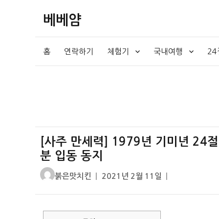
베베얌
홈
연락하기
체험기
국내여행
2
[사주 만세력] 1979년 기미년 24
분 입동 동지
글
작
붉은맛치킨
2021년 2월 11일
쓴
성
이
일
자