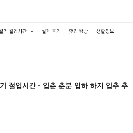
4절기 절입시간
실제 후기
맛집 탐방
생활정보
절기 절입시간 – 입춘 춘분 입하 하지 입추 추