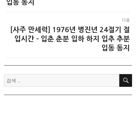
글:
입동 동지
다음
[사주 만세력] 1976년 병진년 24절기 절
다
음
입시간 – 입춘 춘분 입하 하지 입추 추분
글:
입동 동지
검
색: