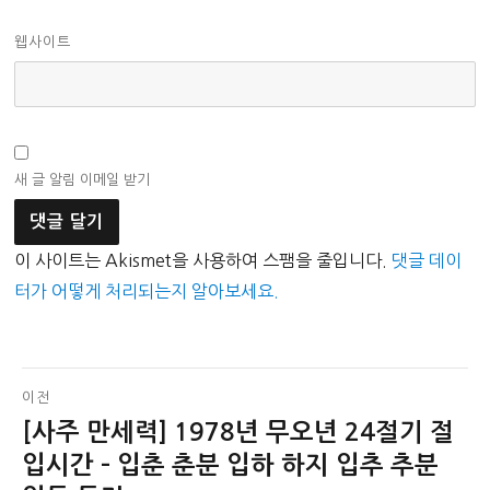
웹사이트
새 글 알림 이메일 받기
이 사이트는 Akismet을 사용하여 스팸을 줄입니다.
댓글 데이
터가 어떻게 처리되는지 알아보세요.
글
이전
[사주 만세력] 1978년 무오년 24절기 절
이
탐
전
입시간 – 입춘 춘분 입하 하지 입추 추분
색