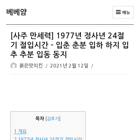
베베얌
메뉴
[사주 만세력] 1977년 정사년 24절
기 절입시간 – 입춘 춘분 입하 하지 입
추 추분 입동 동지
글
작
붉은맛치킨
2021년 2월 12일
쓴
성
이
일
자
목차
[
감추기
]
1
개요
2
1977년 정사년 24절기 절입시간