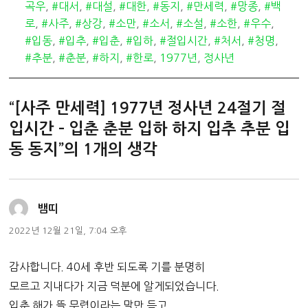
테
그
곡우
,
#대서
,
#대설
,
#대한
,
#동지
,
#만세력
,
#망종
,
#백
고
로
,
#사주
,
#상강
,
#소만
,
#소서
,
#소설
,
#소한
,
#우수
,
리
#입동
,
#입추
,
#입춘
,
#입하
,
#절입시간
,
#처서
,
#청명
,
#추분
,
#춘분
,
#하지
,
#한로
,
1977년
,
정사년
“[사주 만세력] 1977년 정사년 24절기 절
입시간 – 입춘 춘분 입하 하지 입추 추분 입
동 동지”의 1개의 생각
댓
뱀띠
글:
2022년 12월 21일, 7:04 오후
감사합니다. 40세 후반 되도록 기를 분명히
모르고 지내다가 지금 덕분에 알게되었습니다.
입춘 해가 뜰 무렵이라는 말만 듣고