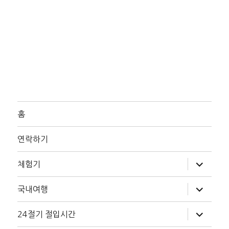
홈
연락하기
하
체험기
위
메
뉴
하
국내여행
확
위
장
메
뉴
하
24절기 절입시간
확
위
장
메