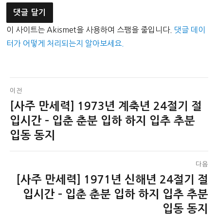
이 사이트는 Akismet을 사용하여 스팸을 줄입니다.
댓글 데이
터가 어떻게 처리되는지 알아보세요.
글
이전
[사주 만세력] 1973년 계축년 24절기 절
이
탐
전
입시간 – 입춘 춘분 입하 하지 입추 추분
색
글:
입동 동지
다음
[사주 만세력] 1971년 신해년 24절기 절
다
음
입시간 – 입춘 춘분 입하 하지 입추 추분
글:
입동 동지