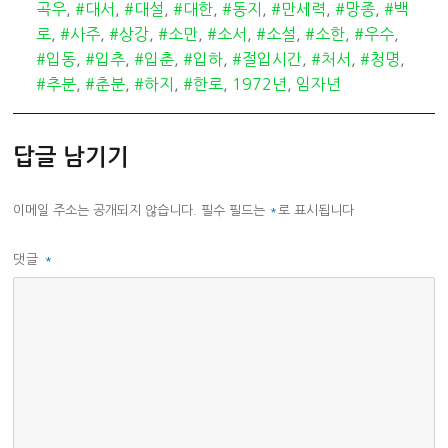
테
그
곡우
,
#대서
,
#대설
,
#대한
,
#동지
,
#만세력
,
#망종
,
#백
고
로
,
#사주
,
#상강
,
#소만
,
#소서
,
#소설
,
#소한
,
#우수
,
리
#입동
,
#입추
,
#입춘
,
#입하
,
#절입시간
,
#처서
,
#청명
,
#추분
,
#춘분
,
#하지
,
#한로
,
1972년
,
임자년
답글 남기기
이메일 주소는 공개되지 않습니다.
필수 필드는
*
로 표시됩니다
댓글
*