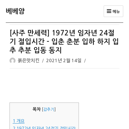
베베얌
메뉴
[사주 만세력] 1972년 임자년 24절
기 절입시간 – 입춘 춘분 입하 하지 입
추 추분 입동 동지
글
작
붉은맛치킨
2021년 2월 14일
쓴
성
이
일
자
목차
[
감추기
]
1
개요
2
1972년 임자년 24절기 절입시간