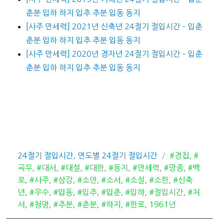
춘분 입하 하지 입추 추분 입동 동지
[사주 만세력] 2021년 신축년 24절기 절입시간 – 입춘
춘분 입하 하지 입추 추분 입동 동지
[사주 만세력] 2020년 경자년 24절기 절입시간 – 입춘
춘분 입하 하지 입추 추분 입동 동지
카
태
24절기 절입시간
,
연도별 24절기 절입시간
#경칩
,
#
테
그
곡우
,
#대서
,
#대설
,
#대한
,
#동지
,
#만세력
,
#망종
,
#백
고
로
,
#사주
,
#상강
,
#소만
,
#소서
,
#소설
,
#소한
,
#신축
리
년
,
#우수
,
#입동
,
#입추
,
#입춘
,
#입하
,
#절입시간
,
#처
서
,
#청명
,
#추분
,
#춘분
,
#하지
,
#한로
,
1961년