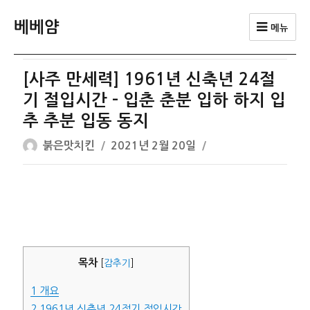
베베얌
메뉴
[사주 만세력] 1961년 신축년 24절
기 절입시간 – 입춘 춘분 입하 하지 입
추 추분 입동 동지
글
작
붉은맛치킨
2021년 2월 20일
쓴
성
이
일
자
목차
[
감추기
]
1
개요
2
1961년 신축년 24절기 절입시간