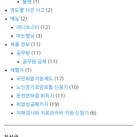
볼펜
(1)
연도별 사건 사고
(2)
예능
(2)
라디오스타
(12)
아는형님
(3)
채용 정보
(11)
공무원
(11)
공무원 공채
(11)
체험기
(1)
국민취업지원제도
(17)
노인장기요양보험 신청기
(10)
운전면허증 취득기
(11)
취업성공패키지
(19)
치매검사와 치료관리비 지원 신청기
(6)