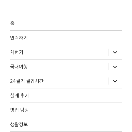
홈
연락하기
하
체험기
위
메
뉴
하
국내여행
확
위
장
메
뉴
하
24절기 절입시간
확
위
장
메
뉴
실제 후기
확
장
맛집 탐방
생활정보