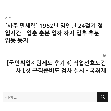
글
이전
[사주 만세력] 1962년 임인년 24절기 절
이
탐
전
입시간 – 입춘 춘분 입하 하지 입추 추분
색
글:
입동 동지
다음
[국민취업지원제도 후기 4] 직업선호도검
다
음
사 L형 구직준비도 검사 실시 – 국취제
글:
검
색: