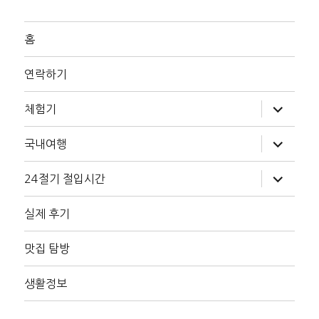
홈
연락하기
하
체험기
위
메
뉴
하
국내여행
확
위
장
메
뉴
하
24절기 절입시간
확
위
장
메
뉴
실제 후기
확
장
맛집 탐방
생활정보