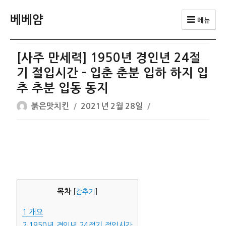
베베얌
메뉴
[사주 만세력] 1950년 경인년 24절
기 절입시간 – 입춘 춘분 입하 하지 입
추 추분 입동 동지
글
작
붉은맛치킨
2021년 2월 28일
쓴
성
이
일
자
목차
[
감추기
]
1
개요
2
1950년 경인년 24절기 절입시간