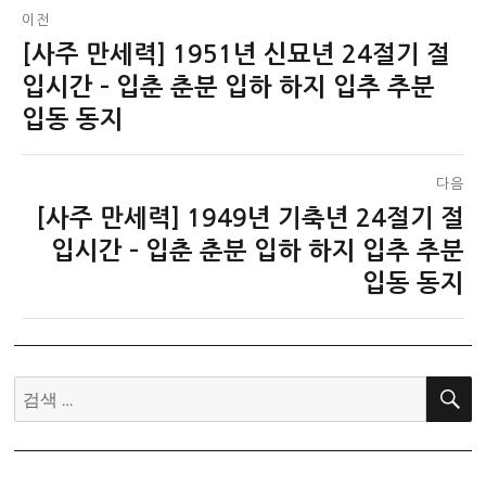
글
이전
[사주 만세력] 1951년 신묘년 24절기 절
이
탐
전
입시간 – 입춘 춘분 입하 하지 입추 추분
색
글:
입동 동지
다음
[사주 만세력] 1949년 기축년 24절기 절
다
음
입시간 – 입춘 춘분 입하 하지 입추 추분
글:
입동 동지
검
색: