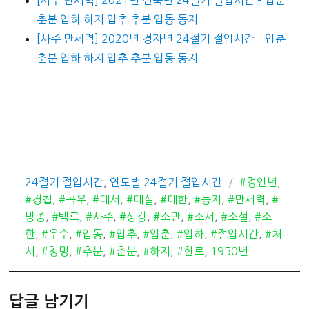
춘분 입하 하지 입추 추분 입동 동지
[사주 만세력] 2020년 경자년 24절기 절입시간 – 입춘
춘분 입하 하지 입추 추분 입동 동지
카
태
24절기 절입시간
,
연도별 24절기 절입시간
#경인년
,
테
그
#경칩
,
#곡우
,
#대서
,
#대설
,
#대한
,
#동지
,
#만세력
,
#
고
망종
,
#백로
,
#사주
,
#상강
,
#소만
,
#소서
,
#소설
,
#소
리
한
,
#우수
,
#입동
,
#입추
,
#입춘
,
#입하
,
#절입시간
,
#처
서
,
#청명
,
#추분
,
#춘분
,
#하지
,
#한로
,
1950년
답글 남기기