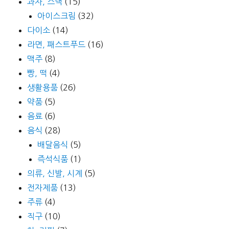
과자, 스낵
(15)
아이스크림
(32)
다이소
(14)
라면, 패스트푸드
(16)
맥주
(8)
빵, 떡
(4)
생활용품
(26)
약품
(5)
음료
(6)
음식
(28)
배달음식
(5)
즉석식품
(1)
의류, 신발, 시계
(5)
전자제품
(13)
주류
(4)
직구
(10)