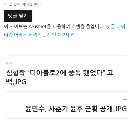
새 글 알림 이메일 받기
이 사이트는 Akismet을 사용하여 스팸을 줄입니다.
댓글 데이
터가 어떻게 처리되는지 알아보세요.
글
이전
심형탁 “디아블로2에 중독 됐었다” 고
이
탐
전
백.JPG
색
글:
다음
윤민수, 사춘기 윤후 근황 공개.JPG
다
음
글: