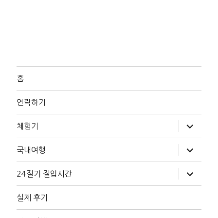
홈
연락하기
하
체험기
위
메
뉴
하
국내여행
확
위
장
메
뉴
하
24절기 절입시간
확
위
장
메
뉴
실제 후기
확
장