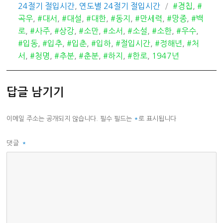
카
태
24절기 절입시간
,
연도별 24절기 절입시간
#경칩
,
#
테
그
곡우
,
#대서
,
#대설
,
#대한
,
#동지
,
#만세력
,
#망종
,
#백
고
로
,
#사주
,
#상강
,
#소만
,
#소서
,
#소설
,
#소한
,
#우수
,
리
#입동
,
#입추
,
#입춘
,
#입하
,
#절입시간
,
#정해년
,
#처
서
,
#청명
,
#추분
,
#춘분
,
#하지
,
#한로
,
1947년
답글 남기기
이메일 주소는 공개되지 않습니다.
필수 필드는
*
로 표시됩니다
댓글
*