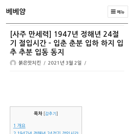
베베얌
메뉴
[사주 만세력] 1947년 정해년 24절
기 절입시간 – 입춘 춘분 입하 하지 입
추 추분 입동 동지
글
작
붉은맛치킨
2021년 3월 2일
쓴
성
이
일
자
목차
[
감추기
]
1
개요
2
1947년 정해년 24절기 절입시간