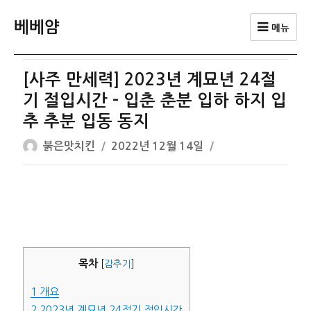
베베얌
메뉴
[사주 만세력] 2023년 계묘년 24절
기 절입시간 – 입춘 춘분 입하 하지 입
추 추분 입동 동지
글
작
붉은맛치킨
2022년 12월 14일
쓴
성
이
일
자
목차
[
감추기
]
1
개요
2
2023년 계묘년 24절기 절입시간