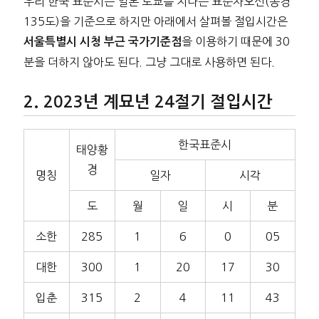
우리 한국 표준시는 일본 도쿄를 지나는 표준자오선(동경
135도)을 기준으로 하지만 아래에서 살펴볼 절입시간은
을 이용하기 때문에 30
서울특별시 시청 부근 국가기준점
분을 더하지 않아도 된다. 그냥 그대로 사용하면 된다.
2023년 계묘년 24절기 절입시간
한국표준시
태양황
경
명칭
일자
시각
도
월
일
시
분
소한
285
1
6
0
05
대한
300
1
20
17
30
입춘
315
2
4
11
43