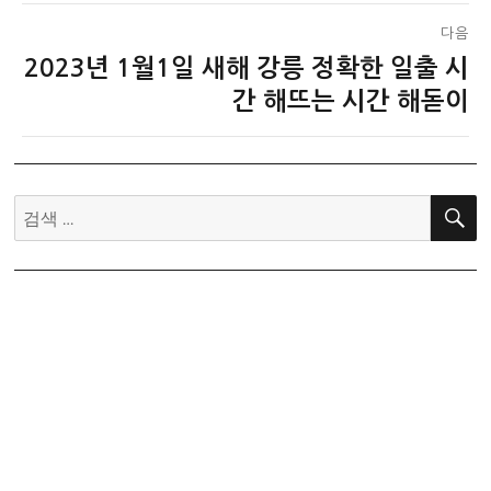
다음
2023년 1월1일 새해 강릉 정확한 일출 시
다
음
간 해뜨는 시간 해돋이
글:
검
색: