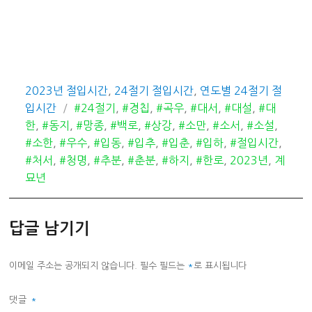
카
2023년 절입시간
,
24절기 절입시간
,
연도별 24절기 절
테
태
입시간
#24절기
,
#경칩
,
#곡우
,
#대서
,
#대설
,
#대
고
그
한
,
#동지
,
#망종
,
#백로
,
#상강
,
#소만
,
#소서
,
#소설
,
리
#소한
,
#우수
,
#입동
,
#입추
,
#입춘
,
#입하
,
#절입시간
,
#처서
,
#청명
,
#추분
,
#춘분
,
#하지
,
#한로
,
2023년
,
계
묘년
답글 남기기
이메일 주소는 공개되지 않습니다.
필수 필드는
*
로 표시됩니다
댓글
*