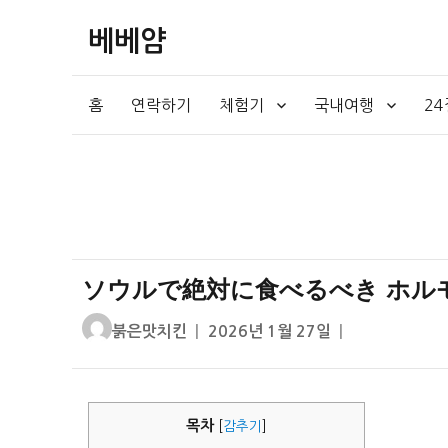
베베얌
홈
연락하기
체험기
국내여행
2
ソウルで絶対に食べるべき ホルモ
글
작
붉은맛치킨
2026년 1월 27일
쓴
성
이
일
자
목차
[
감추기
]