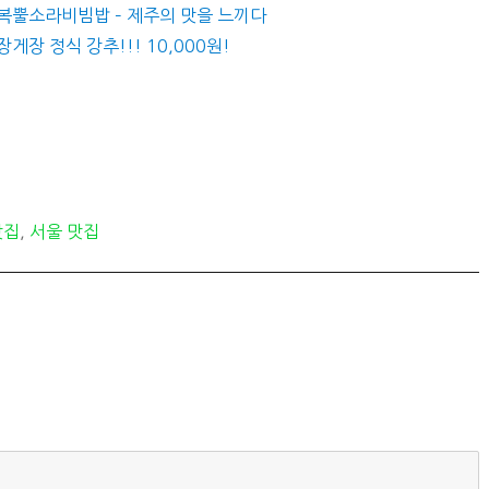
전복뿔소라비빔밥 – 제주의 맛을 느끼다
게장 정식 강추!!! 10,000원!
맛집
,
서울 맛집