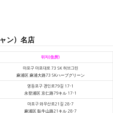
チャン）名店
위치(住所)
마포구 마포대로 73 SK 허브그린
麻浦区 麻浦大路73 SKハーブグリーン
영등포구 경인로79길 17-1
永登浦区 京仁路79キル 17-1
마포구 와우산로21길 28-7
麻浦区 臥牛山路21キル 28-7