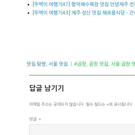
[뚜벅이 여행기47] 함덕해수욕장 맛집 안녕제주 
[뚜벅이 여행기43] 제주 성산 맛집 해오름식당 – 간장
카
태
맛집 탐방
,
서울 맛집
#곱창
,
곱창 맛집
,
서울 곱창 
테
그
고
리
답글 남기기
이메일 주소는 공개되지 않습니다.
필수 필드는
*
로 표시됩니다
댓글
*