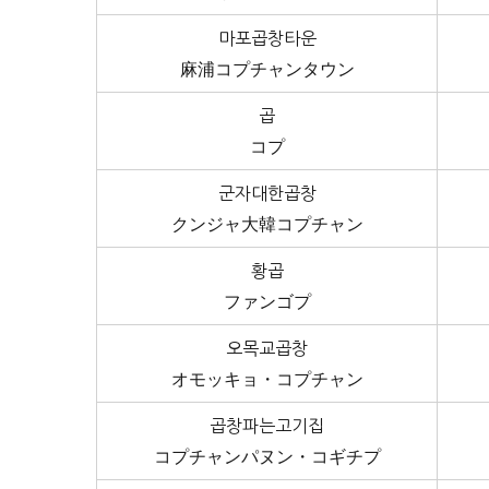
마포곱창타운
麻浦コプチャンタウン
곱
コプ
군자대한곱창
クンジャ大韓コプチャン
황곱
ファンゴプ
오목교곱창
オモッキョ・コプチャン
곱창파는고기집
コプチャンパヌン・コギチプ