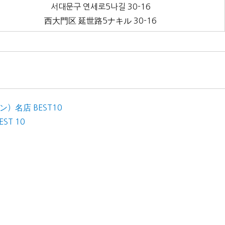
서대문구 연세로5나길 30-16
西大門区 延世路5ナキル 30-16
名店 BEST10
T 10