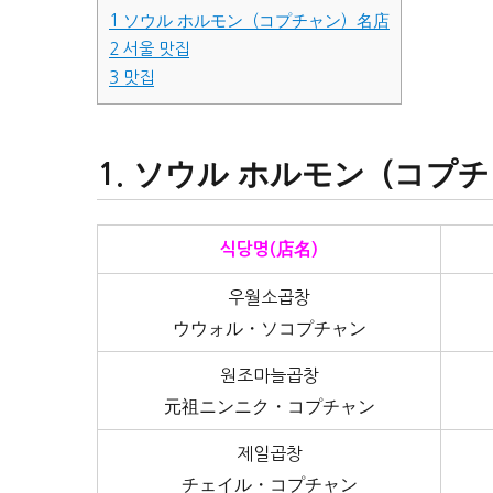
1
ソウル ホルモン（コプチャン）名店
2
서울 맛집
3
맛집
ソウル ホルモン（コプ
식당명(店名)
우월소곱창
ウウォル・ソコプチャン
원조마늘곱창
元祖ニンニク・コプチャン
제일곱창
チェイル・コプチャン