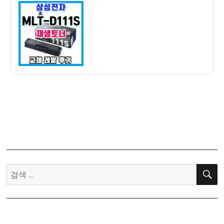
이
일
SL-
자
M2024
프
린
터
토
너
저
렴
하
게
교
체
하
검
기
색:
–
MLT-
D111S