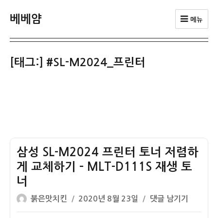
베베얌
메뉴
[태그:]
#SL-M2024_프린터
삼성 SL-M2024 프린터 토너 저렴하
게 교체하기 – MLT-D111S 재생 토
너
글
작
삼
붉은맛치킨
2020년 8월 23일
댓글 남기기
쓴
성
성