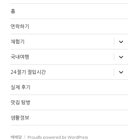
홈
연락하기
하
체험기
위
메
뉴
하
국내여행
확
위
장
메
뉴
하
24절기 절입시간
확
위
장
메
뉴
실제 후기
확
장
맛집 탐방
생활정보
베베얌
Proudly powered by WordPress