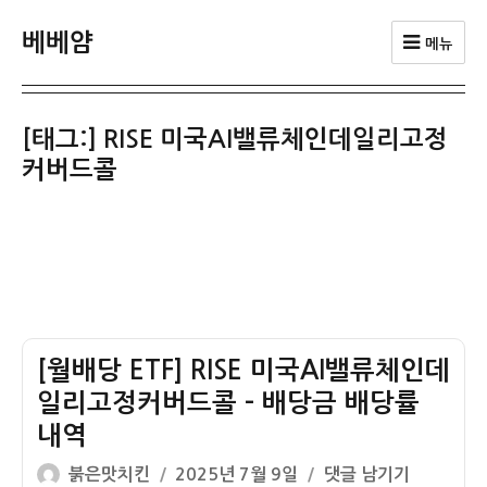
베베얌
메뉴
[태그:]
RISE 미국AI밸류체인데일리고정
커버드콜
[월배당 ETF] RISE 미국AI밸류체인데
일리고정커버드콜 – 배당금 배당률
내역
글
작
[월
붉은맛치킨
2025년 7월 9일
댓글 남기기