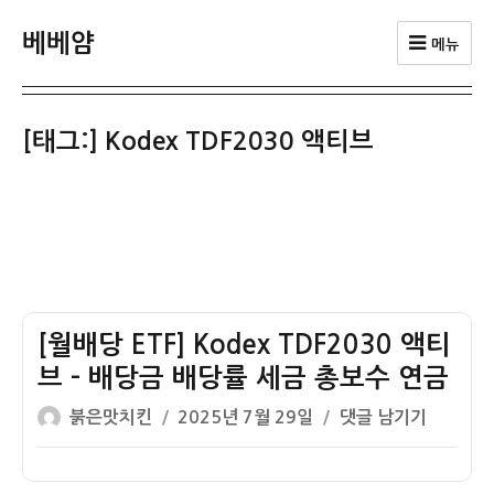
베베얌
메뉴
[태그:]
Kodex TDF2030 액티브
[월배당 ETF] Kodex TDF2030 액티
브 – 배당금 배당률 세금 총보수 연금
글
작
[월
붉은맛치킨
2025년 7월 29일
댓글 남기기
쓴
성
배
이
일
당