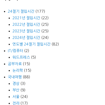
24절기 절입시간
(177)
2021년 절입시간
(22)
2022년 절입시간
(25)
2023년 절입시간
(25)
2024년 절입시간
(24)
연도별 24절기 절입시간
(82)
IT/컴퓨터
(2)
워드프레스
(5)
공부자료
(15)
논리학
(15)
국내여행
(88)
경상
(3)
부산
(9)
서울
(24)
전라
(17)