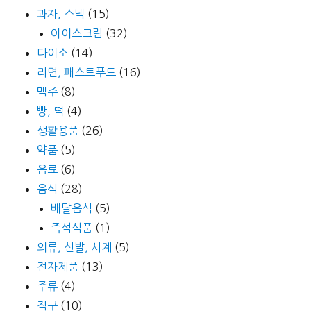
과자, 스낵
(15)
아이스크림
(32)
다이소
(14)
라면, 패스트푸드
(16)
맥주
(8)
빵, 떡
(4)
생활용품
(26)
약품
(5)
음료
(6)
음식
(28)
배달음식
(5)
즉석식품
(1)
의류, 신발, 시계
(5)
전자제품
(13)
주류
(4)
직구
(10)