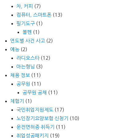
차, 커피
(7)
컴퓨터, 스마트폰
(13)
필기도구
(1)
볼펜
(1)
연도별 사건 사고
(2)
예능
(2)
라디오스타
(12)
아는형님
(3)
채용 정보
(11)
공무원
(11)
공무원 공채
(11)
체험기
(1)
국민취업지원제도
(17)
노인장기요양보험 신청기
(10)
운전면허증 취득기
(11)
취업성공패키지
(19)