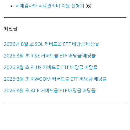
치매검사와 치료관리비 지원 신청기
(6)
최신글
2026년 8월 초 SOL 커버드콜 ETF 배당금 배당률
2026 8월 초 RISE 커버드콜 ETF 배당금 배당률
2026 8월 초 PLUS 커버드콜 ETF 배당금 배당률
2026 8월 초 KIWOOM 커버드콜 ETF 배당금 배당률
2026 8월 초 ACE 커버드콜 ETF 배당금 배당률