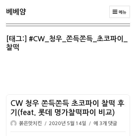
베베얌
메뉴
[태그:]
#CW_청우_쫀득쫀득_초코파이_
찰떡
CW 청우 쫀득쫀득 초코파이 찰떡 후
기(feat. 롯데 명가찰떡파이 비교)
글
작
CW
붉은맛치킨
2020년 5월 14일
에 3개 댓글
쓴
성
청