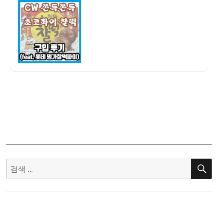
이
일
우
자
쫀
득
쫀
득
초
코
파
이
찰
떡
후
기
(feat.
검
롯
색:
데
명
가