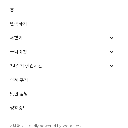
홈
연락하기
하
체험기
위
메
뉴
하
국내여행
확
위
장
메
뉴
하
24절기 절입시간
확
위
장
메
뉴
실제 후기
확
장
맛집 탐방
생활정보
베베얌
Proudly powered by WordPress