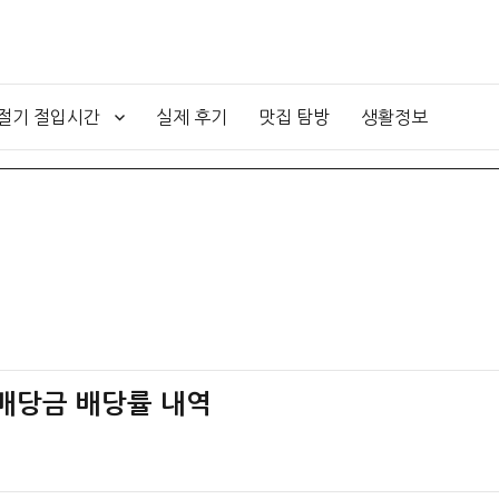
4절기 절입시간
실제 후기
맛집 탐방
생활정보
– 배당금 배당률 내역