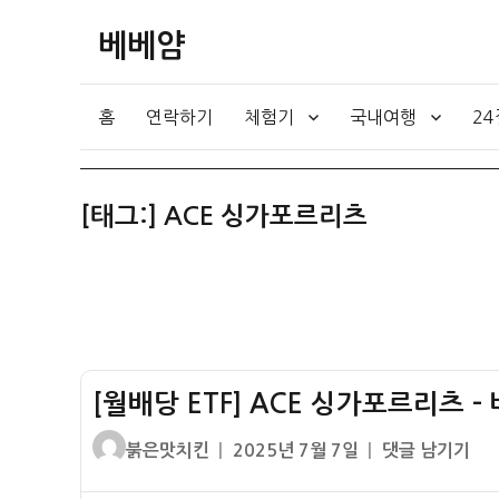
베베얌
홈
연락하기
체험기
국내여행
2
[태그:]
ACE 싱가포르리츠
[월배당 ETF] ACE 싱가포르리츠 
글
작
[월
붉은맛치킨
2025년 7월 7일
댓글 남기기
쓴
성
배
이
일
당