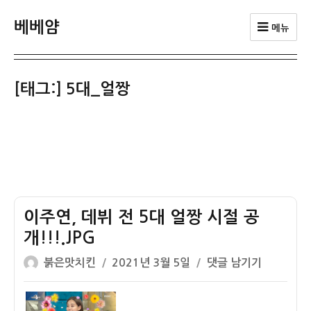
베베얌
메뉴
[태그:]
5대_얼짱
이주연, 데뷔 전 5대 얼짱 시절 공
개!!!.JPG
글
작
이
붉은맛치킨
2021년 3월 5일
댓글 남기기
쓴
성
주
이
일
연,