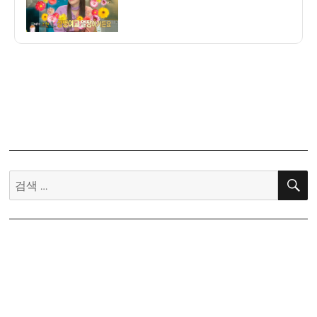
자
데
뷔
전
5
대
얼
짱
시
절
공
검
개!!!.JPG
색: