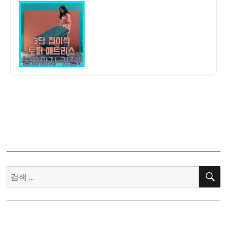
이
일
후
자
기]
에
스
베
딩
3
단
접
이
식
토
퍼
매
검
트
색:
리
스
10cm