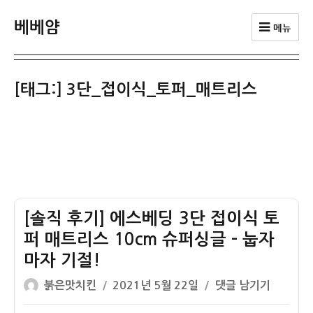
베베얌
메뉴
[태그:]
3단_접이식_토퍼_매트리스
[솔직 후기] 에스베딩 3단 접이식 토
퍼 매트리스 10cm 슈퍼싱글 – 눕자
마자 기절!
글
작
[솔
붉은맛치킨
2021년 5월 22일
댓글 남기기
쓴
성
직