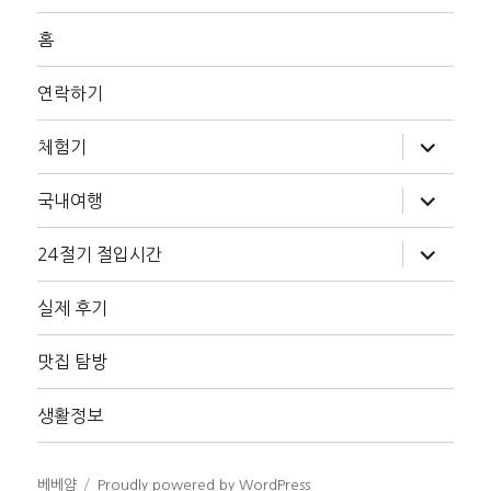
홈
연락하기
하
체험기
위
메
뉴
하
국내여행
확
위
장
메
뉴
하
24절기 절입시간
확
위
장
메
뉴
실제 후기
확
장
맛집 탐방
생활정보
베베얌
Proudly powered by WordPress