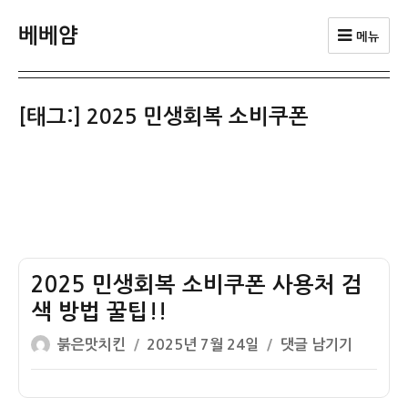
베베얌
메뉴
[태그:]
2025 민생회복 소비쿠폰
2025 민생회복 소비쿠폰 사용처 검
색 방법 꿀팁!!
글
작
2025
붉은맛치킨
2025년 7월 24일
댓글 남기기
쓴
성
민
이
일
생