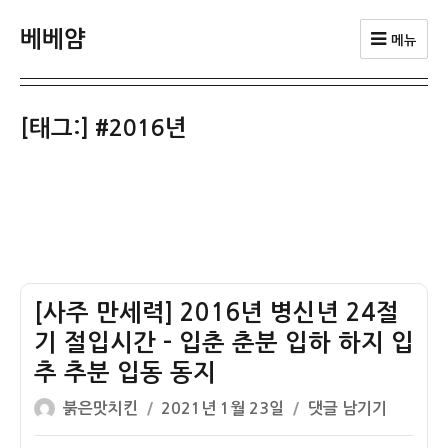
베베얌
메뉴
[태그:]
#2016년
[사주 만세력] 2016년 병신년 24절
기 절입시간 – 입춘 춘분 입하 하지 입
추 추분 입동 동지
글
작
[사
붉은맛치킨
2021년 1월 23일
댓글 남기기
쓴
성
주