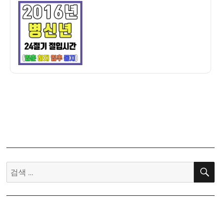
이
일
만
자
세
력]
2016
년
병
신
년
24
절
기
절
입
시
검
간
색:
–
입
춘