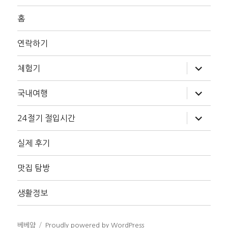
홈
연락하기
하
체험기
위
메
뉴
하
국내여행
확
위
장
메
뉴
하
24절기 절입시간
확
위
장
메
뉴
실제 후기
확
장
맛집 탐방
생활정보
베베얌
Proudly powered by WordPress