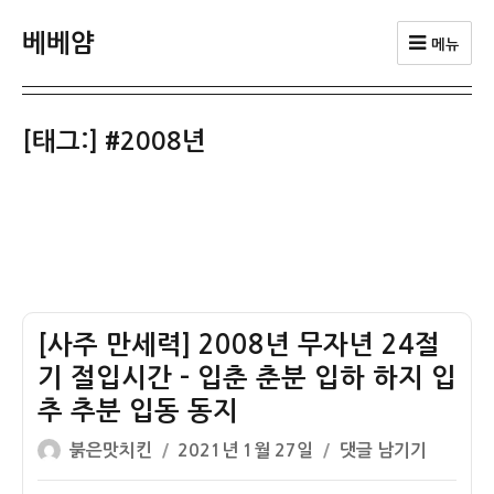
베베얌
메뉴
[태그:]
#2008년
[사주 만세력] 2008년 무자년 24절
기 절입시간 – 입춘 춘분 입하 하지 입
추 추분 입동 동지
글
작
[사
붉은맛치킨
2021년 1월 27일
댓글 남기기
쓴
성
주