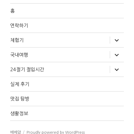
홈
연락하기
하
체험기
위
메
뉴
하
국내여행
확
위
장
메
뉴
하
24절기 절입시간
확
위
장
메
뉴
실제 후기
확
장
맛집 탐방
생활정보
베베얌
Proudly powered by WordPress