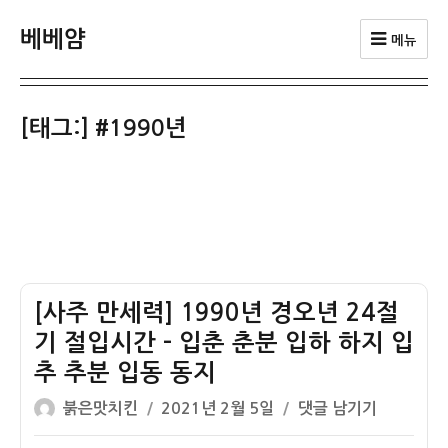
베베얌
메뉴
[태그:]
#1990년
[사주 만세력] 1990년 경오년 24절
기 절입시간 – 입춘 춘분 입하 하지 입
추 추분 입동 동지
글
작
[사
붉은맛치킨
2021년 2월 5일
댓글 남기기
쓴
성
주