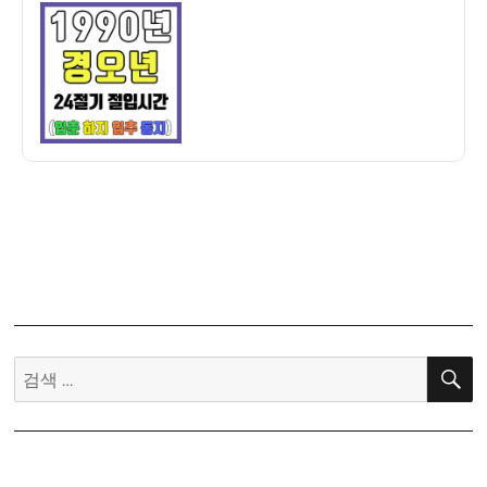
이
일
만
자
세
력]
1990
년
경
오
년
24
절
기
절
입
시
검
간
색:
–
입
춘