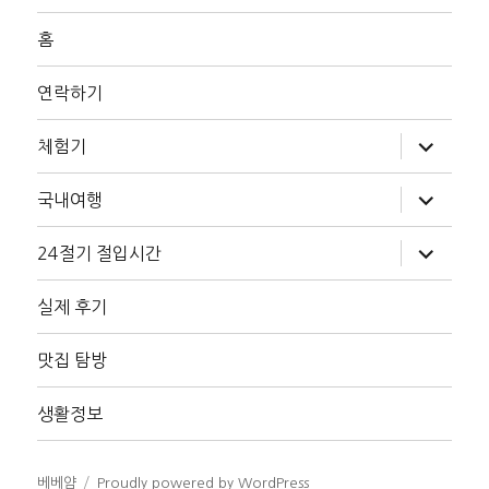
홈
연락하기
하
체험기
위
메
뉴
하
국내여행
확
위
장
메
뉴
하
24절기 절입시간
확
위
장
메
뉴
실제 후기
확
장
맛집 탐방
생활정보
베베얌
Proudly powered by WordPress