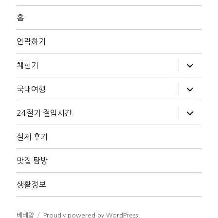
홈
연락하기
하
체험기
위
메
뉴
하
국내여행
확
위
장
메
뉴
하
24절기 절입시간
확
위
장
메
뉴
실제 후기
확
장
맛집 탐방
생활정보
베베얌
Proudly powered by WordPress