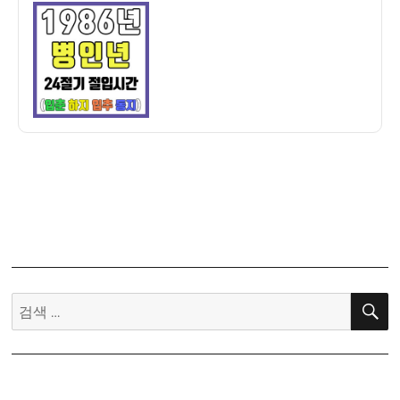
이
일
만
자
세
력]
1986
년
병
인
년
24
절
기
절
입
시
검
간
색:
–
입
춘