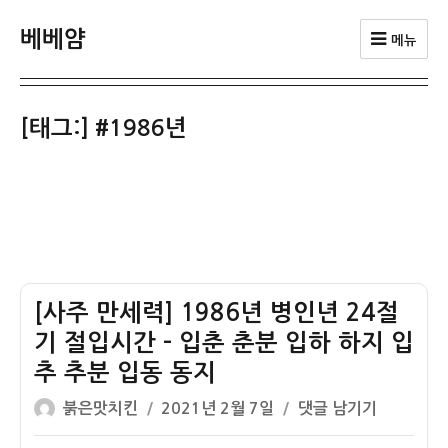
베베얌
메뉴
[태그:]
#1986년
[사주 만세력] 1986년 병인년 24절
기 절입시간 – 입춘 춘분 입하 하지 입
추 추분 입동 동지
글
작
[사
붉은맛치킨
2021년 2월 7일
댓글 남기기
쓴
성
주