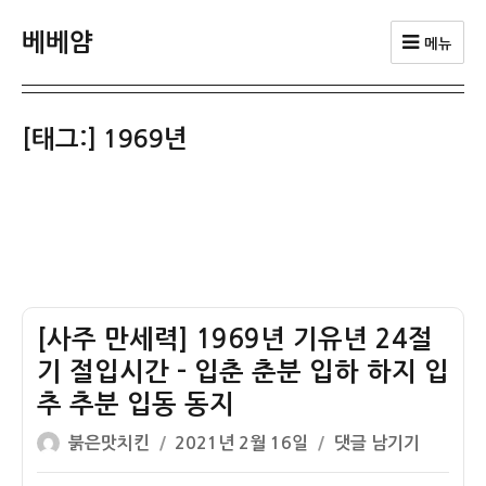
베베얌
메뉴
[태그:]
1969년
[사주 만세력] 1969년 기유년 24절
기 절입시간 – 입춘 춘분 입하 하지 입
추 추분 입동 동지
글
작
[사
붉은맛치킨
2021년 2월 16일
댓글 남기기
쓴
성
주