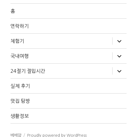
홈
연락하기
하
체험기
위
메
뉴
하
국내여행
확
위
장
메
뉴
하
24절기 절입시간
확
위
장
메
뉴
실제 후기
확
장
맛집 탐방
생활정보
베베얌
Proudly powered by WordPress