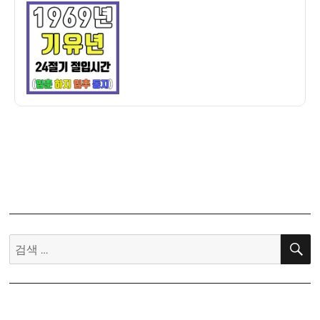
이
일
만
자
세
력]
1969
년
기
유
년
24
절
기
절
입
시
검
간
색:
–
입
춘