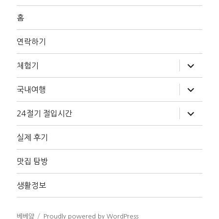
홈
연락하기
하
체험기
위
메
뉴
하
국내여행
확
위
장
메
뉴
하
24절기 절입시간
확
위
장
메
뉴
실제 후기
확
장
맛집 탐방
생활정보
베베얌
Proudly powered by WordPress