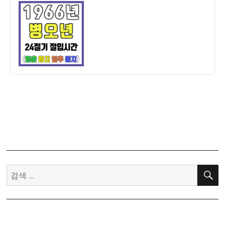
이
일
만
자
세
력]
1966
년
병
오
년
24
절
기
절
입
시
검
간
색:
–
입
춘