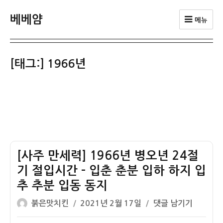
베베얌
메뉴
[태그:]
1966년
[사주 만세력] 1966년 병오년 24절
기 절입시간 – 입춘 춘분 입하 하지 입
추 추분 입동 동지
글
작
[사
붉은맛치킨
2021년 2월 17일
댓글 남기기
쓴
성
주