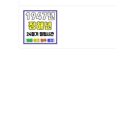
쓴
성
주
이
일
만
자
세
력]
1947
년
정
해
년
24
절
기
절
입
시
간
–
입