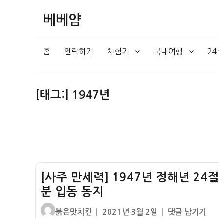
베베얌
홈
연락하기
체험기
국내여행
2
[태그:]
1947년
[사주 만세력] 1947년 정해년 24
분 입동 동지
글
작
[사
붉은맛치킨
2021년 3월 2일
댓글 남기기