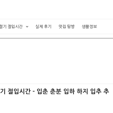
4절기 절입시간
실제 후기
맛집 탐방
생활정보
절기 절입시간 – 입춘 춘분 입하 하지 입추 추