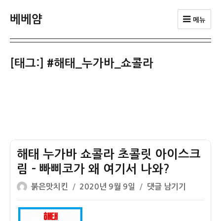
베베얌
메뉴
[태그:]
#해태_누가바_쇼콜라
해태 누가바 쇼콜라 초콜릿 아이스크
림 – 빠삐코가 왜 여기서 나와?
글
작
해
붉은맛치킨
2020년 9월 9일
댓글 남기기
쓴
성
태
이
일
누