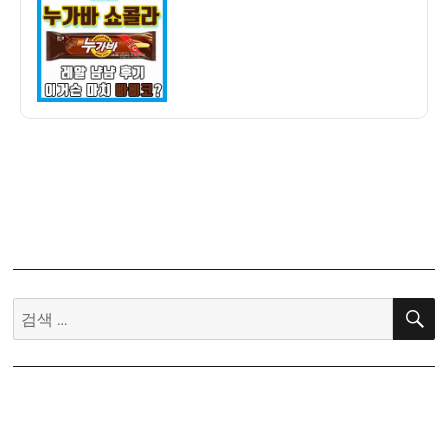
자
가
바
쇼
콜
라
초
콜
릿
아
이
스
크
림
검
–
색:
빠
삐
코
가