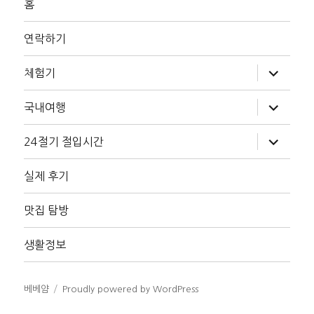
홈
연락하기
하
체험기
위
메
뉴
하
국내여행
확
위
장
메
뉴
하
24절기 절입시간
확
위
장
메
뉴
실제 후기
확
장
맛집 탐방
생활정보
베베얌
Proudly powered by WordPress