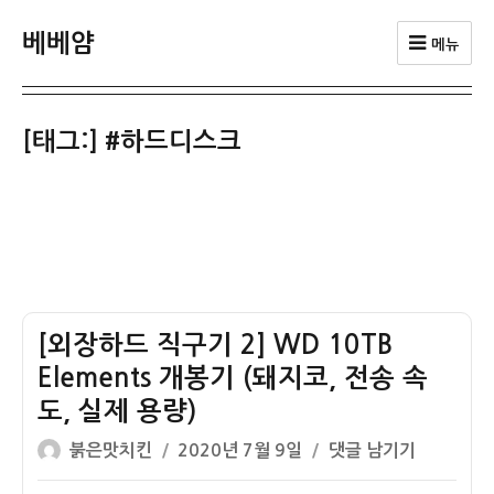
베베얌
메뉴
[태그:]
#하드디스크
[외장하드 직구기 2] WD 10TB
Elements 개봉기 (돼지코, 전송 속
도, 실제 용량)
글
작
[외
붉은맛치킨
2020년 7월 9일
댓글 남기기
쓴
성
장