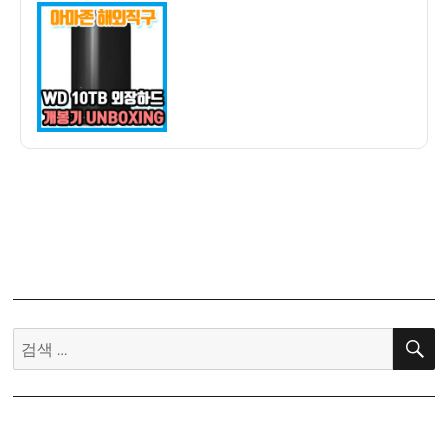
이
일
하
자
드
직
구
기
2]
WD
10TB
Elements
개
봉
기
(돼
지
검
코,
색:
전
송
속