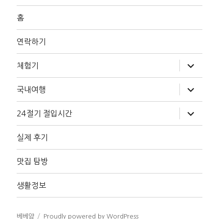
홈
연락하기
하
체험기
위
메
뉴
하
국내여행
확
위
장
메
뉴
하
24절기 절입시간
확
위
장
메
뉴
실제 후기
확
장
맛집 탐방
생활정보
베베얌
Proudly powered by WordPress