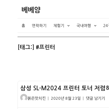
베베얌
홈
연락하기
체험기
국내여행
2
[태그:]
#프린터
삼성 SL-M2024 프린터 토너 저렴하
글
작
삼
붉은맛치킨
2020년 8월 23일
댓글 남기기
쓴
성
성
이
일
SL-