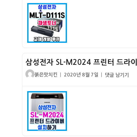
자
M2024
프
린
터
토
너
저
삼성전자 SL-M2024 프린터 드라
렴
하
글
작
삼
붉은맛치킨
2020년 8월 7일
댓글 남기기
게
쓴
성
성
교
이
일
전
체
자
자
하
SL-
기
M2024
–
프
MLT-
린
D111S
터