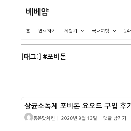
베베얌
홈
연락하기
체험기
국내여행
2
[태그:]
#포비돈
살균소독제 포비돈 요오드 구입 후기
글
작
살
붉은맛치킨
2020년 9월 13일
댓글 남기기
쓴
성
균
이
일
소