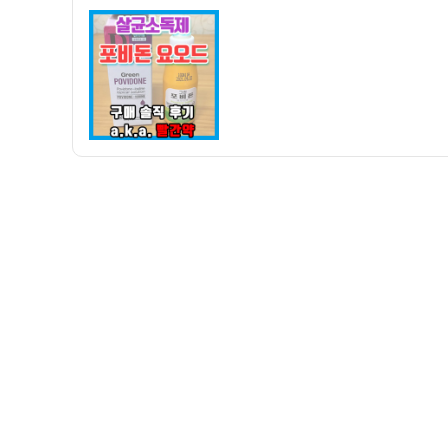
자
독
제
포
비
돈
요
오
드
구
입
후
기
–
상
처
나
면