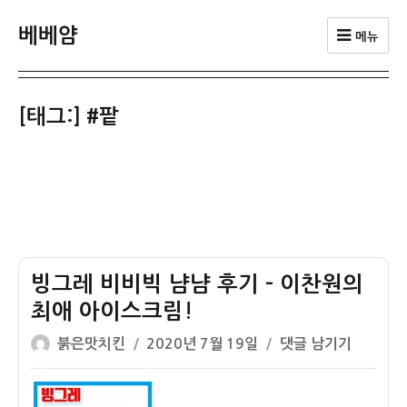
베베얌
메뉴
[태그:]
#팥
빙그레 비비빅 냠냠 후기 – 이찬원의
최애 아이스크림!
글
작
빙
붉은맛치킨
2020년 7월 19일
댓글 남기기
쓴
성
그
이
일
레