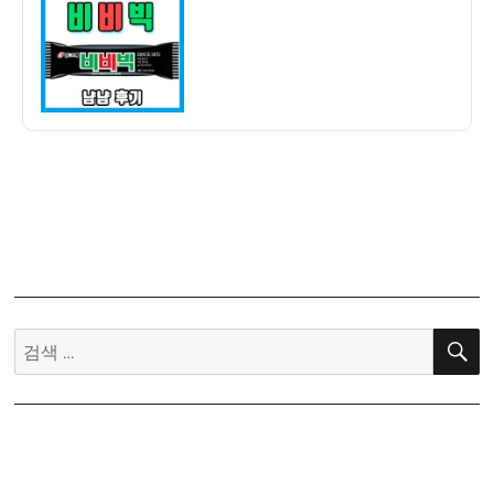
자
비
비
빅
냠
냠
후
기
–
이
찬
원
의
최
검
애
색:
아
이
스
크