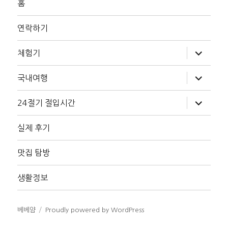
홈
연락하기
하
체험기
위
메
뉴
하
국내여행
확
위
장
메
뉴
하
24절기 절입시간
확
위
장
메
뉴
실제 후기
확
장
맛집 탐방
생활정보
베베얌
Proudly powered by WordPress