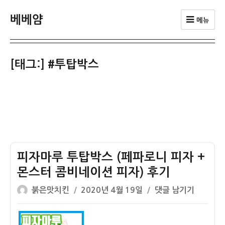
베베얌
메뉴
[태그:]
#투탑박스
피자마루 투탑박스 (페파로니 피자 +
몬스터 콤비네이션 피자) 후기
글
작
피
붉은맛치킨
2020년 4월 19일
댓글 남기기
쓴
성
자
이
일
마