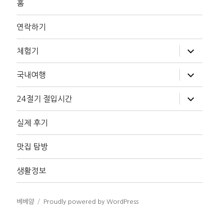
홈
연락하기
하
체험기
위
메
뉴
하
국내여행
확
위
장
메
뉴
하
24절기 절입시간
확
위
장
메
뉴
실제 후기
확
장
맛집 탐방
생활정보
베베얌
Proudly powered by WordPress