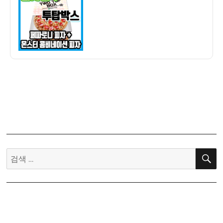
자
루
투
탑
박
스
(페
파
로
니
피
자
+
몬
검
스
색:
터
콤
비
네