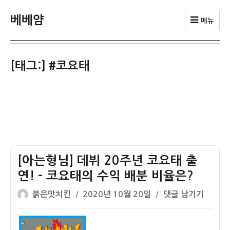
베베얌
메뉴
[태그:]
#코요태
[아는형님] 데뷔 20주년 코요태 출
연! – 코요태의 수익 배분 비율은?
글
작
[아
붉은맛치킨
2020년 10월 20일
댓글 남기기
쓴
성
는
이
일
형