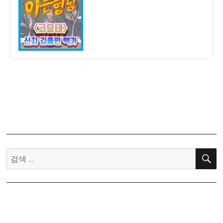
자
님]
데
뷔
20
주
년
코
요
태
출
연!
–
코
검
요
색:
태
의
수
익