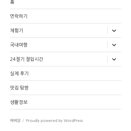
홈
연락하기
하
체험기
위
메
뉴
하
국내여행
확
위
장
메
뉴
하
24절기 절입시간
확
위
장
메
뉴
실제 후기
확
장
맛집 탐방
생활정보
베베얌
Proudly powered by WordPress