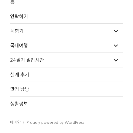
홈
연락하기
하
체험기
위
메
뉴
하
국내여행
확
위
장
메
뉴
하
24절기 절입시간
확
위
장
메
뉴
실제 후기
확
장
맛집 탐방
생활정보
베베얌
Proudly powered by WordPress