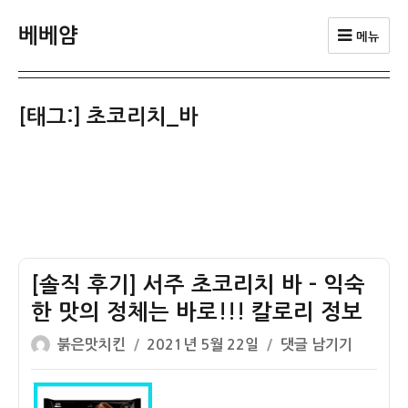
베베얌
메뉴
[태그:]
초코리치_바
[솔직 후기] 서주 초코리치 바 – 익숙
한 맛의 정체는 바로!!! 칼로리 정보
글
작
[솔
붉은맛치킨
2021년 5월 22일
댓글 남기기
쓴
성
직
이
일
후