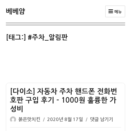
베베얌
메뉴
[태그:]
#주차_알림판
[다이소] 자동차 주차 핸드폰 전화번
호판 구입 후기 – 1000원 훌륭한 가
성비
글
작
[다
붉은맛치킨
2020년 8월 17일
댓글 남기기
쓴
성
이