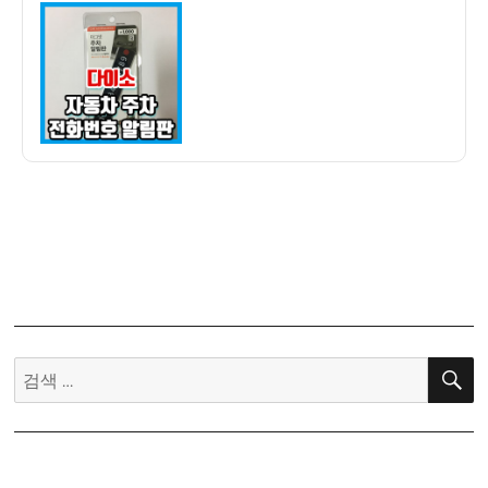
이
일
소]
자
자
동
차
주
차
핸
드
폰
전
화
번
호
판
검
구
색:
입
후
기