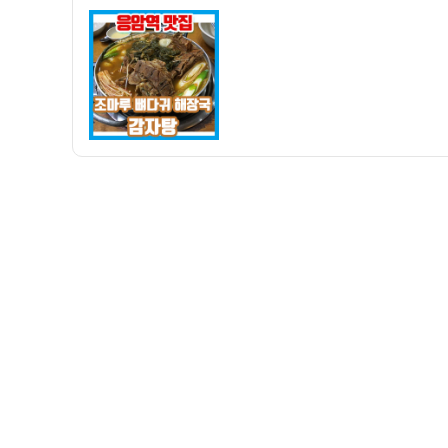
자
맛
집]
조
마
루
뼈
다
귀
감
자
탕
24
시
신
사
점
방