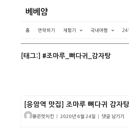
베베얌
홈
연락하기
체험기
국내여행
2
[태그:]
#조마루_뼈다귀_감자탕
[응암역 맛집] 조마루 뼈다귀 감자탕
글
작
[응
붉은맛치킨
2020년 6월 24일
댓글 남기기
쓴
성
암
이
일
역