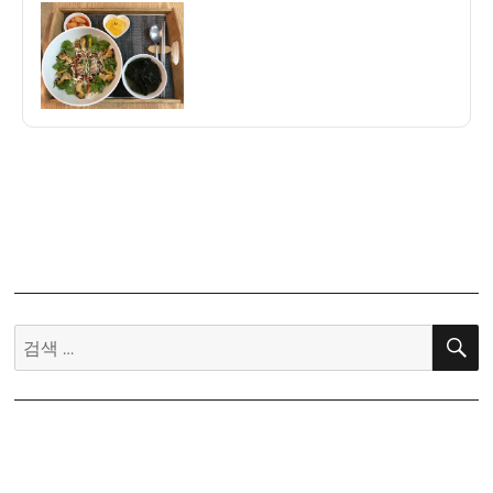
이
일
이
자
여
행
기
47]
함
덕
해
수
욕
장
맛
검
집
안
색:
녕
제
주
전