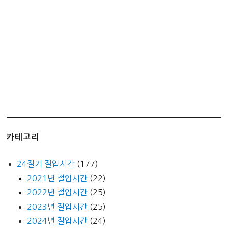
복
뿔
소
라
비
빔
밥
–
제
주
의
카테고리
맛
을
24절기 절입시간
(177)
느
2021년 절입시간
(22)
끼
2022년 절입시간
(25)
다
2023년 절입시간
(25)
2024년 절입시간
(24)