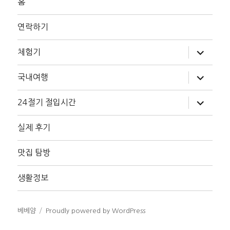
홈
연락하기
하
체험기
위
메
뉴
하
국내여행
확
위
장
메
뉴
하
24절기 절입시간
확
위
장
메
뉴
실제 후기
확
장
맛집 탐방
생활정보
베베얌
Proudly powered by WordPress