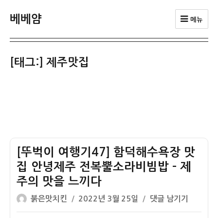
베베얌
메뉴
[태그:]
제주맛집
[뚜벅이 여행기47] 함덕해수욕장 맛
집 안녕제주 전복뿔소라비빔밥 – 제
주의 맛을 느끼다
글
작
[뚜
붉은맛치킨
2022년 3월 25일
댓글 남기기
쓴
성
벅