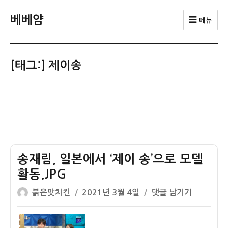
베베얌
메뉴
[태그:]
제이송
송재림, 일본에서 ‘제이 송’으로 모델
활동.JPG
글
작
송
붉은맛치킨
2021년 3월 4일
댓글 남기기
쓴
성
재
이
일
림,