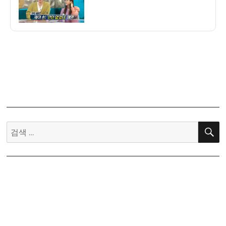
자
일
본
에
서
‘제
이
송’으
로
모
델
검
활
동.JPG
색: