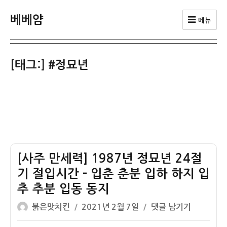
베베얌
메뉴
[태그:]
#정묘년
[사주 만세력] 1987년 정묘년 24절
기 절입시간 – 입춘 춘분 입하 하지 입
추 추분 입동 동지
글
작
[사
붉은맛치킨
2021년 2월 7일
댓글 남기기
쓴
성
주