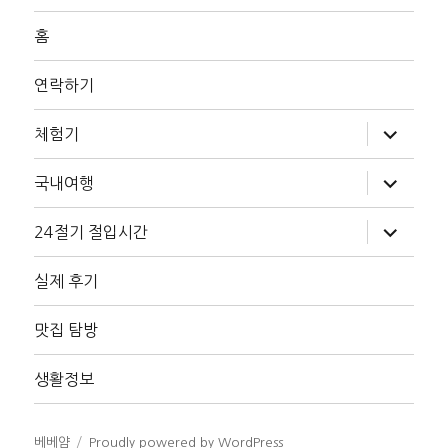
홈
연락하기
하
체험기
위
메
뉴
하
국내여행
확
위
장
메
뉴
하
24절기 절입시간
확
위
장
메
뉴
실제 후기
확
장
맛집 탐방
생활정보
베베얌
Proudly powered by WordPress