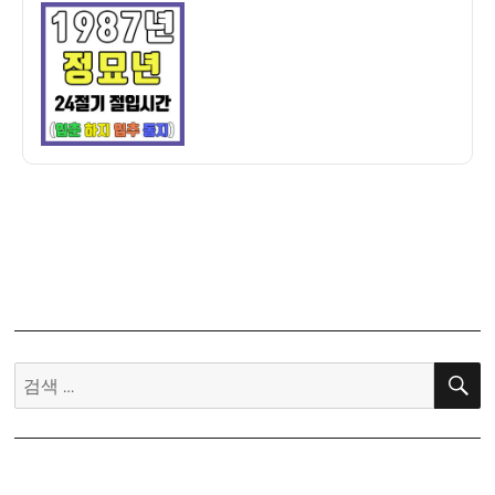
이
일
만
자
세
력]
1987
년
정
묘
년
24
절
기
절
입
시
검
간
색:
–
입
춘