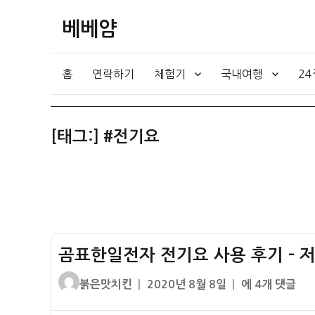
베베얌
홈
연락하기
체험기
국내여행
2
[태그:]
#전기요
곰표한일전자 전기요 사용 후기 – 
글
작
곰
붉은맛치킨
2020년 8월 8일
에 4개 댓글
쓴
성
표
이
일
한