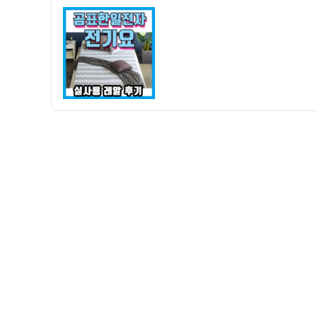
자
일
전
자
전
기
요
사
용
후
기
–
저
렴
하
고
따
뜻