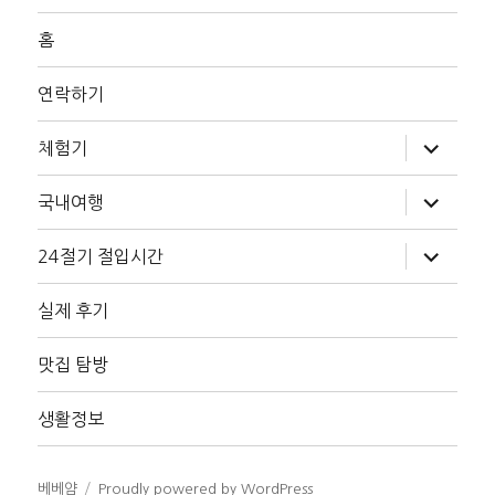
홈
연락하기
하
체험기
위
메
뉴
하
국내여행
확
위
장
메
뉴
하
24절기 절입시간
확
위
장
메
뉴
실제 후기
확
장
맛집 탐방
생활정보
베베얌
Proudly powered by WordPress