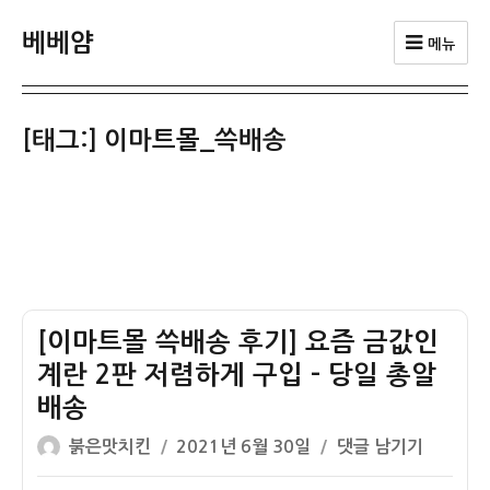
베베얌
메뉴
[태그:]
이마트몰_쓱배송
[이마트몰 쓱배송 후기] 요즘 금값인
계란 2판 저렴하게 구입 – 당일 총알
배송
글
작
[이
붉은맛치킨
2021년 6월 30일
댓글 남기기
쓴
성
마